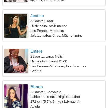
Jalgpall, Lauamängud
Justine
33 aastat, Jäär
Üksik naine otsib meest
Les Pennes-Mirabeau
Jalutab vabas õhus, Mägironimine
Estelle
23 aastat vana, Neitsi
Naine otsib meest 24-31
Les Pennes-Mirabeau, Prantsusmaa
Sõprus
Manon
25 aastat, Veevalaja
Lahke naine otsib kirglikku suhet
172 cm (5'8"), 54 kg (119 naela)
Abielu