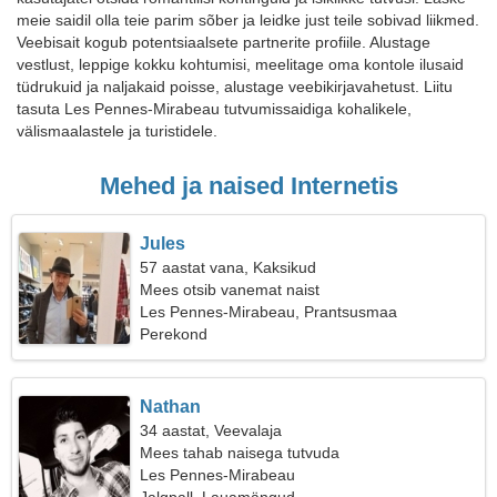
meie saidil olla teie parim sõber ja leidke just teile sobivad liikmed.
Veebisait kogub potentsiaalsete partnerite profiile. Alustage
vestlust, leppige kokku kohtumisi, meelitage oma kontole ilusaid
tüdrukuid ja naljakaid poisse, alustage veebikirjavahetust. Liitu
tasuta Les Pennes-Mirabeau tutvumissaidiga kohalikele,
välismaalastele ja turistidele.
Mehed ja naised Internetis
Jules
57 aastat vana, Kaksikud
Mees otsib vanemat naist
Les Pennes-Mirabeau, Prantsusmaa
Perekond
Nathan
34 aastat, Veevalaja
Mees tahab naisega tutvuda
Les Pennes-Mirabeau