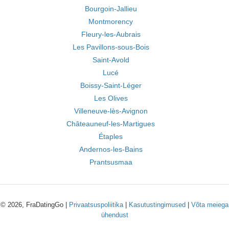
Bourgoin-Jallieu
Montmorency
Fleury-les-Aubrais
Les Pavillons-sous-Bois
Saint-Avold
Lucé
Boissy-Saint-Léger
Les Olives
Villeneuve-lès-Avignon
Châteauneuf-les-Martigues
Étaples
Andernos-les-Bains
Prantsusmaa
© 2026, FraDatingGo |
Privaatsuspoliitika
|
Kasutustingimused
|
Võta meiega
ühendust