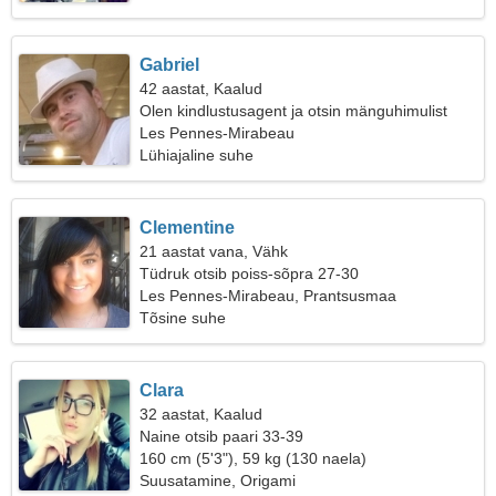
Gabriel
42 aastat, Kaalud
Olen kindlustusagent ja otsin mänguhimulist
naist
Les Pennes-Mirabeau
Lühiajaline suhe
Clementine
21 aastat vana, Vähk
Tüdruk otsib poiss-sõpra 27-30
Les Pennes-Mirabeau, Prantsusmaa
Tõsine suhe
Clara
32 aastat, Kaalud
Naine otsib paari 33-39
160 cm (5'3"), 59 kg (130 naela)
Suusatamine, Origami