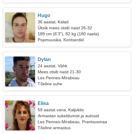
Hugo
36 aastat, Kalad
Üksik mees otsib naist 26-32
189 cm (6'3"), 82 kg (180 naela)
Popmuusika, Kontserdid
Dylan
24 aastat, Vähk
Mees otsib naist 21-30
Les Pennes-Mirabeau
Tõeline suhe
Elisa
59 aastat vana, Kaljukits
Armastan sukeldumist ja autosid
Les Pennes-Mirabeau, Prantsusmaa
Tõeline armastus