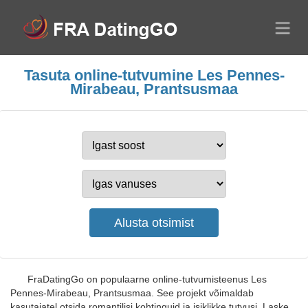
Tasuta online-tutvumine Les Pennes-
Mirabeau, Prantsusmaa
FraDatingGo on populaarne online-tutvumisteenus Les
Pennes-Mirabeau, Prantsusmaa. See projekt võimaldab
kasutajatel otsida romantilisi kohtinguid ja isiklikke tutvusi. Laske