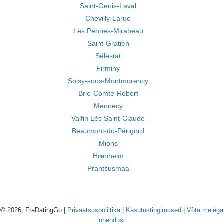
Saint-Genis-Laval
Chevilly-Larue
Les Pennes-Mirabeau
Saint-Gratien
Sélestat
Firminy
Soisy-sous-Montmorency
Brie-Comte-Robert
Mennecy
Valfin Lès Saint-Claude
Beaumont-du-Périgord
Mions
Hœnheim
Prantsusmaa
© 2026, FraDatingGo |
Privaatsuspoliitika
|
Kasutustingimused
|
Võta meiega
ühendust