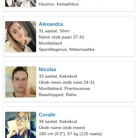
Huumor, Kehaehitus
Alexandra
31 aastat, Sõnn
Naine otsib paari 37-41
Montbéliard
Sporditegevus, Matemaatika
Nicolas
33 aastat, Kaksikud
Üksik mees otsib naist 24-31
Montbéliard, Prantsusmaa
Baashüpped, Raha
Coralie
34 aastat, Kaksikud
Üksik naine otsib meest
160 cm (5'3"), 57 kg (125 naela)