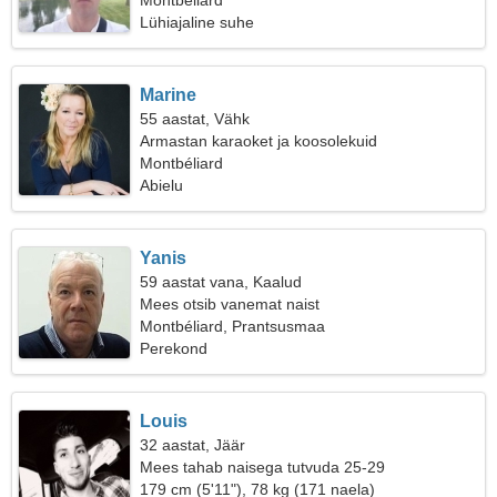
Montbéliard
Lühiajaline suhe
Marine
55 aastat, Vähk
Armastan karaoket ja koosolekuid
Montbéliard
Abielu
Yanis
59 aastat vana, Kaalud
Mees otsib vanemat naist
Montbéliard, Prantsusmaa
Perekond
Louis
32 aastat, Jäär
Mees tahab naisega tutvuda 25-29
179 cm (5'11"), 78 kg (171 naela)