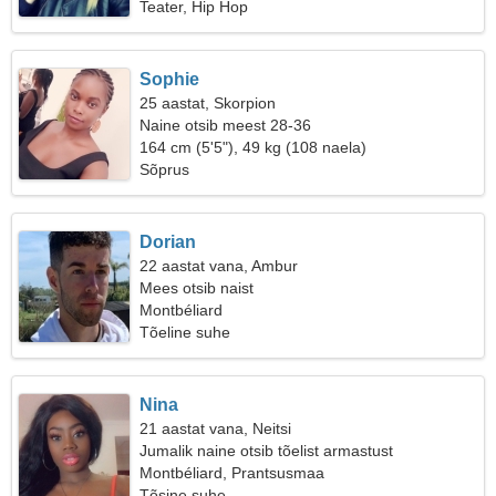
Teater, Hip Hop
Sophie
25 aastat, Skorpion
Naine otsib meest 28-36
164 cm (5'5"), 49 kg (108 naela)
Sõprus
Dorian
22 aastat vana, Ambur
Mees otsib naist
Montbéliard
Tõeline suhe
Nina
21 aastat vana, Neitsi
Jumalik naine otsib tõelist armastust
Montbéliard, Prantsusmaa
Tõsine suhe