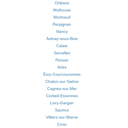
Orléans
Mulhouse
Montreuil
Perpignan
Nancy
Aulnay-sous-Bois
Calais
Sarcelles
Pessac
Arles
Évry-Courcouronnes
Chalon-sur-Saône
Cagnes-sur-Mer
Corbeil-Essonnes
Livry-Gargan
Saumur
Villiers-sur-Marne
Croix