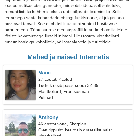
loodud nutikas otsingumootor, mis sobib ideaalselt suheteks,
romantilisteks kohtumisteks ja uute sõprade leidmiseks. Selle
teenusega saate kohandada otsingufunktsioone, et julgustada
huvitavat teavet. See aitab teil luua uusi suhteid huvitavate
partneritega. Tänu suurele meesteprofiilide andmebaasile leiate
tõsiste kavatsustega ilusaid inimesi. Liitu tasuta Montbéliard
tutvumissaidiga kohalikele, välismaalastele ja turistidele.
Mehed ja naised Internetis
Marie
27 aastat, Kaalud
Tüdruk otsib poiss-sõpra 32-35
Montbéliard, Prantsusmaa
Pulmad
Anthony
46 aastat vana, Skorpion
Olen tippjuht, kes otsib graatsilist naist