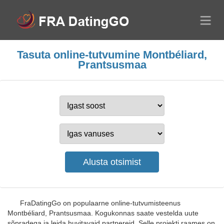
Tasuta online-tutvumine Montbéliard,
Prantsusmaa
FraDatingGo on populaarne online-tutvumisteenus
Montbéliard, Prantsusmaa. Kogukonnas saate vestelda uute
sõpradega ja leida huvitavaid partnereid. Selle projekti raames on