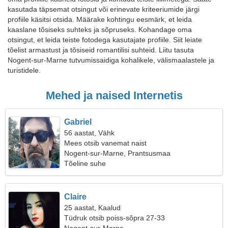
kasutada täpsemat otsingut või erinevate kriteeriumide järgi
profiile käsitsi otsida. Määrake kohtingu eesmärk, et leida
kaaslane tõsiseks suhteks ja sõpruseks. Kohandage oma
otsingut, et leida teiste fotodega kasutajate profiile. Siit leiate
tõelist armastust ja tõsiseid romantilisi suhteid. Liitu tasuta
Nogent-sur-Marne tutvumissaidiga kohalikele, välismaalastele ja
turistidele.
Mehed ja naised Internetis
Gabriel
56 aastat, Vähk
Mees otsib vanemat naist
Nogent-sur-Marne, Prantsusmaa
Tõeline suhe
Claire
25 aastat, Kaalud
Tüdruk otsib poiss-sõpra 27-33