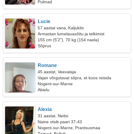
Pulmad
Lucie
57 aastat vana, Kaljukits
Armastan lumelauasõitu ja telkimist
155 cm (5'2"), 70 kg (154 naela)
Sõprus
Romane
45 aastat, Veevalaja
Vajan võrgutavat sõpra, et koos reisida
Nogent-sur-Marne
Abielu
Alexia
31 aastat, Neitsi
Naine otsib paari 37-43
Nogent-sur-Marne, Prantsusmaa
Taimed, Ballett