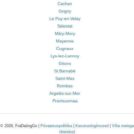
Cachan
Grigny
Le Puy-en-Velay
Sélestat
Mitry-Mory
Mayenne
Cugnaux
Lys-lez-Lannoy
Gisors
St Barnabé
Saint-Max
Rombas
Argelès-sur-Mer
Prantsusmaa
© 2026, FraDatingGo |
Privaatsuspoliitika
|
Kasutustingimused
|
Võta meiega
ühendust