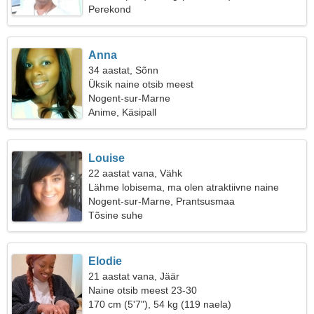
Perekond
Anna
34 aastat, Sõnn
Üksik naine otsib meest
Nogent-sur-Marne
Anime, Käsipall
Louise
22 aastat vana, Vähk
Lähme lobisema, ma olen atraktiivne naine
Nogent-sur-Marne, Prantsusmaa
Tõsine suhe
Elodie
21 aastat vana, Jäär
Naine otsib meest 23-30
170 cm (5'7"), 54 kg (119 naela)