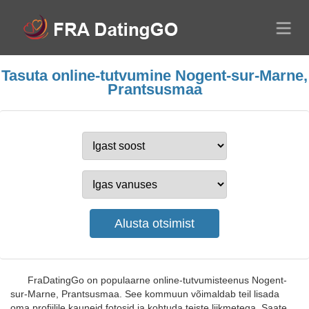
Tasuta online-tutvumine Nogent-sur-Marne,
Prantsusmaa
FraDatingGo on populaarne online-tutvumisteenus Nogent-
sur-Marne, Prantsusmaa. See kommuun võimaldab teil lisada
oma profiilile kauneid fotosid ja kohtuda teiste liikmetega. Saate