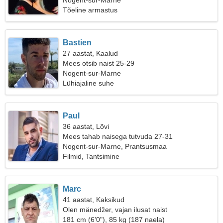
Nogent-sur-Marne
Tõeline armastus
Bastien
27 aastat, Kaalud
Mees otsib naist 25-29
Nogent-sur-Marne
Lühiajaline suhe
Paul
36 aastat, Lõvi
Mees tahab naisega tutvuda 27-31
Nogent-sur-Marne, Prantsusmaa
Filmid, Tantsimine
Marc
41 aastat, Kaksikud
Olen mänedžer, vajan ilusat naist
181 cm (6'0"), 85 kg (187 naela)