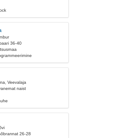
Rock
a
Ambur
paari 36-40
ntsusmaa
rogrammeerimine
ana, Veevalaja
vanemat naist
suhe
õvi
sõbrannat 26-28