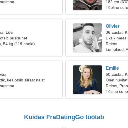
tsusmaa
182 cm (6'0"
Tõeline suh
Olivier
na, Lõvi
36 aastat, 
 otsib püsisuhet
Üksik mees o
), 54 kg (119 naela)
Reims
Lumelaud, 
Emilie
itsi
60 aastat, 
ik, kes otsib siirast naist
Olen huvitatu
tsusmaa
Reims, Pra
Tõsine suhe
Kuidas FraDatingGo töötab