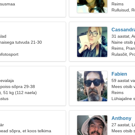
tsusmaa
Reims
Rulluisud, 
Cassandr
alad
31 aastat, 
naisega tutvuda 21-30
Naine otsib 
Reims, Pra
Motosport
Rulasõit, P
Fabien
eevalaja
59 aastat v
 poiss-sõpra 29-38
Mees otsib 
), 51 kg (112 naela)
Reims
astus
Lühiajaline 
Anthony
äär
27 aastat, L
head sõpra, et koos telkima
Mees otsib 