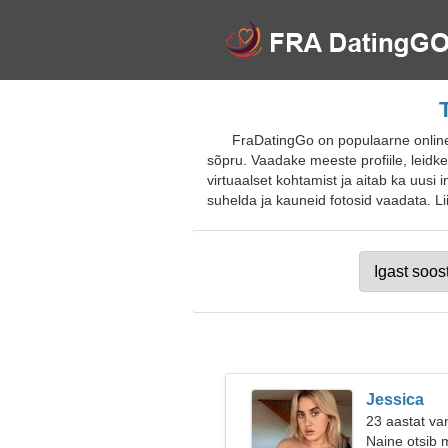
FraDatingGo on populaarne online-t
sõpru. Vaadake meeste profiile, leidke 
virtuaalset kohtamist ja aitab ka uusi
suhelda ja kauneid fotosid vaadata. Lii
Jessica
23 aastat va
Naine otsib 