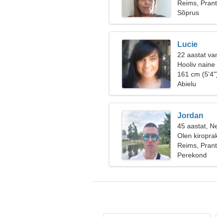
minna
Reims, Pran
Sõprus
Lucie
22 aastat va
Hooliv naine
161 cm (5'4"
Abielu
Jordan
45 aastat, Ne
Olen kiroprakt
Reims, Pran
Perekond