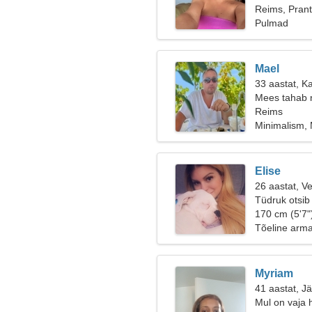
Reims, Pran
Pulmad
Mael
33 aastat, K
Mees tahab 
Reims
Minimalism, 
Elise
26 aastat, V
Tüdruk otsib
170 cm (5'7"
Tõeline arm
Myriam
41 aastat, J
Mul on vaja 