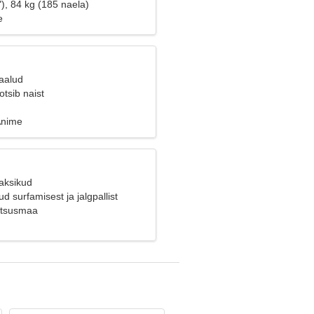
), 84 kg (185 naela)
e
Kaalud
tsib naist
Anime
Kaksikud
d surfamisest ja jalgpallist
ntsusmaa