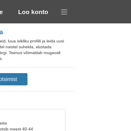
e
Loo konto
a
uua isikliku profiili ja leida uusi
stel naistel suhelda, alustada
e järgi. Teenus võimaldab mugavalt
e.
itsi
 otsib meest 40-44