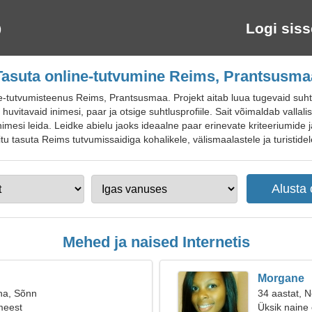
Logi siss
Tasuta online-tutvumine Reims, Prantsusma
utvumisteenus Reims, Prantsusmaa. Projekt aitab luua tugevaid suhteid, l
huvitavaid inimesi, paar ja otsige suhtlusprofiile. Sait võimaldab vallali
 inimesi leida. Leidke abielu jaoks ideaalne paar erinevate kriteeriumid
tu tasuta Reims tutvumissaidiga kohalikele, välismaalastele ja turistidel
Mehed ja naised Internetis
Morgane
na, Sõnn
34 aastat, Ne
meest
Üksik naine