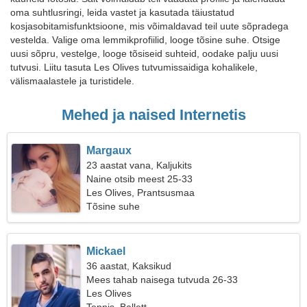
oma suhtlusringi, leida vastet ja kasutada täiustatud
kosjasobitamisfunktsioone, mis võimaldavad teil uute sõpradega
vestelda. Valige oma lemmikprofiilid, looge tõsine suhe. Otsige
uusi sõpru, vestelge, looge tõsiseid suhteid, oodake palju uusi
tutvusi. Liitu tasuta Les Olives tutvumissaidiga kohalikele,
välismaalastele ja turistidele.
Mehed ja naised Internetis
Margaux
23 aastat vana, Kaljukits
Naine otsib meest 25-33
Les Olives, Prantsusmaa
Tõsine suhe
Mickael
36 aastat, Kaksikud
Mees tahab naisega tutvuda 26-33
Les Olives