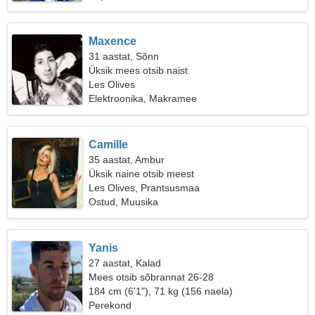
Maxence
31 aastat, Sõnn
Üksik mees otsib naist
Les Olives
Elektroonika, Makramee
Camille
35 aastat, Ambur
Üksik naine otsib meest
Les Olives, Prantsusmaa
Ostud, Muusika
Yanis
27 aastat, Kalad
Mees otsib sõbrannat 26-28
184 cm (6'1"), 71 kg (156 naela)
Perekond