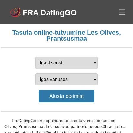
Tasuta online-tutvumine Les Olives,
Prantsusmaa
FraDatingGo on populaarne online-tutvumisteenus Les
Olives, Prantsusmaa. Leia sobivad partnerid, uued sõbrad ja lisa
kauneid fotosid. Sait võimaldab teil vaadata profiile ja laiendada