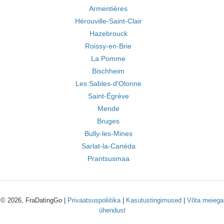
Armentières
Hérouville-Saint-Clair
Hazebrouck
Roissy-en-Brie
La Pomme
Bischheim
Les Sables-d'Olonne
Saint-Égrève
Mende
Bruges
Bully-les-Mines
Sarlat-la-Canéda
Prantsusmaa
© 2026, FraDatingGo |
Privaatsuspoliitika
|
Kasutustingimused
|
Võta meiega
ühendust