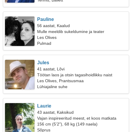
Tennis, Ballett
Pauline
56 aastat, Kaalud
Mulle meeldib sukeldumine ja teater
Les Olives
Pulmad
Jules
41 aastat, Lõvi
Töötan laos ja otsin tagasihoidlikku naist
Les Olives, Prantsusmaa
Lühiajaline suhe
Laurie
43 aastat, Kaksikud
Vajan inspireeritud meest, et koos matkata
156 cm (5'2"), 68 kg (149 naela)
Sõprus