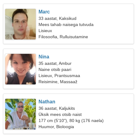
Marc
33 aastat, Kaksikud
Mees tahab naisega tutvuda
Lisieux
Filosoofia, Rulluisutamine
Nina
35 aastat, Ambur
Naine otsib paari
Lisieux, Prantsusmaa
Reisimine, Massaaž
Nathan
36 aastat, Kaljukits
Üksik mees otsib naist
177 cm (5'10"), 80 kg (176 naela)
Huumor, Bioloogia