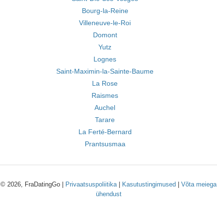
Bourg-la-Reine
Villeneuve-le-Roi
Domont
Yutz
Lognes
Saint-Maximin-la-Sainte-Baume
La Rose
Raismes
Auchel
Tarare
La Ferté-Bernard
Prantsusmaa
© 2026, FraDatingGo |
Privaatsuspoliitika
|
Kasutustingimused
|
Võta meiega
ühendust