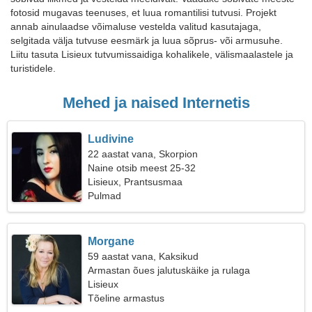
fotosid mugavas teenuses, et luua romantilisi tutvusi. Projekt
annab ainulaadse võimaluse vestelda valitud kasutajaga,
selgitada välja tutvuse eesmärk ja luua sõprus- või armusuhe.
Liitu tasuta Lisieux tutvumissaidiga kohalikele, välismaalastele ja
turistidele.
Mehed ja naised Internetis
Ludivine
22 aastat vana, Skorpion
Naine otsib meest 25-32
Lisieux, Prantsusmaa
Pulmad
Morgane
59 aastat vana, Kaksikud
Armastan õues jalutuskäike ja rulaga
Lisieux
Tõeline armastus