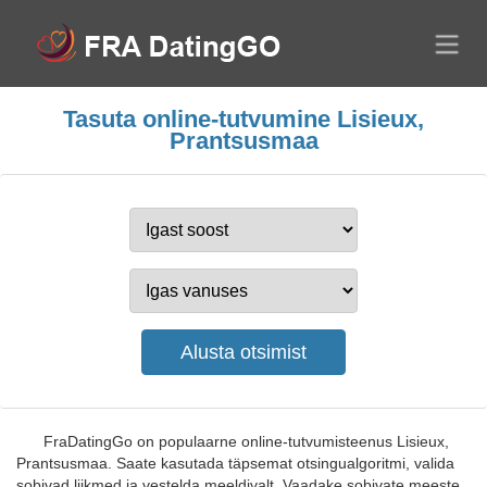
Tasuta online-tutvumine Lisieux,
Prantsusmaa
FraDatingGo on populaarne online-tutvumisteenus Lisieux,
Prantsusmaa. Saate kasutada täpsemat otsingualgoritmi, valida
sobivad liikmed ja vestelda meeldivalt. Vaadake sobivate meeste