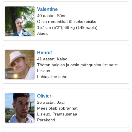
Valentine
40 aastat, Sõnn
Otsin romantikat ühiseks reisiks
157 cm (5'2"), 68 kg (149 naela)
Abielu
Benoit
41 aastat, Kalad
Töötan haiglas ja otsin mänguhimulist naist
Lisieux
Lühiajaline suhe
Olivier
26 aastat, Jäär
Mees otsib sõbrannat
Lisieux, Prantsusmaa
Perekond