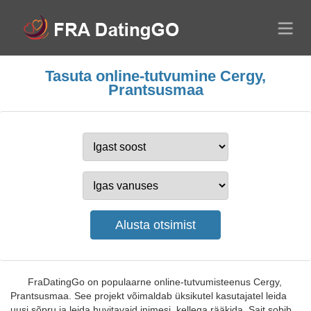
Tasuta online-tutvumine Cergy,
Prantsusmaa
FraDatingGo on populaarne online-tutvumisteenus Cergy,
Prantsusmaa. See projekt võimaldab üksikutel kasutajatel leida
uusi sõpru ja leida huvitavaid inimesi, kellega rääkida. Sait sobib