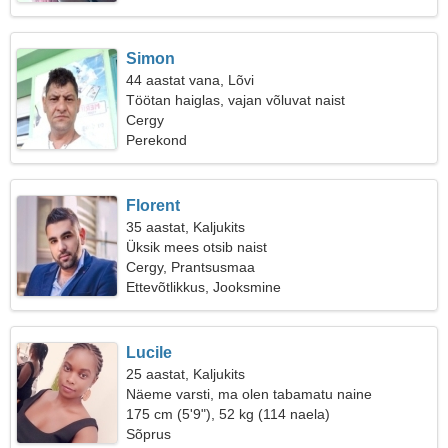
Simon
44 aastat vana, Lõvi
Töötan haiglas, vajan võluvat naist
Cergy
Perekond
Florent
35 aastat, Kaljukits
Üksik mees otsib naist
Cergy, Prantsusmaa
Ettevõtlikkus, Jooksmine
Lucile
25 aastat, Kaljukits
Näeme varsti, ma olen tabamatu naine
175 cm (5'9"), 52 kg (114 naela)
Sõprus