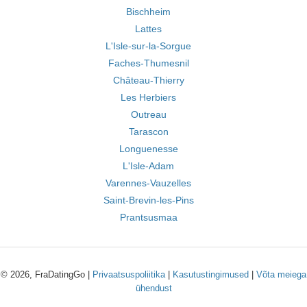
Bischheim
Lattes
L'Isle-sur-la-Sorgue
Faches-Thumesnil
Château-Thierry
Les Herbiers
Outreau
Tarascon
Longuenesse
L'Isle-Adam
Varennes-Vauzelles
Saint-Brevin-les-Pins
Prantsusmaa
© 2026, FraDatingGo |
Privaatsuspoliitika
|
Kasutustingimused
|
Võta meiega
ühendust