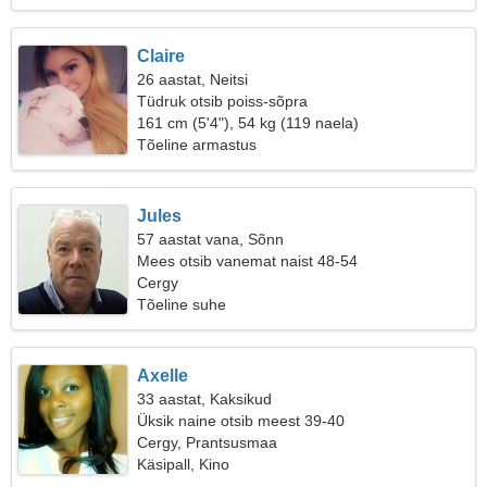
Claire
26 aastat, Neitsi
Tüdruk otsib poiss-sõpra
161 cm (5'4"), 54 kg (119 naela)
Tõeline armastus
Jules
57 aastat vana, Sõnn
Mees otsib vanemat naist 48-54
Cergy
Tõeline suhe
Axelle
33 aastat, Kaksikud
Üksik naine otsib meest 39-40
Cergy, Prantsusmaa
Käsipall, Kino