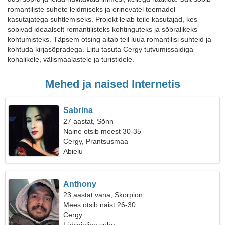
romantiliste suhete leidmiseks ja erinevatel teemadel
kasutajatega suhtlemiseks. Projekt leiab teile kasutajad, kes
sobivad ideaalselt romantilisteks kohtinguteks ja sõbralikeks
kohtumisteks. Täpsem otsing aitab teil luua romantilisi suhteid ja
kohtuda kirjasõpradega. Liitu tasuta Cergy tutvumissaidiga
kohalikele, välismaalastele ja turistidele.
Mehed ja naised Internetis
Sabrina
27 aastat, Sõnn
Naine otsib meest 30-35
Cergy, Prantsusmaa
Abielu
Anthony
23 aastat vana, Skorpion
Mees otsib naist 26-30
Cergy