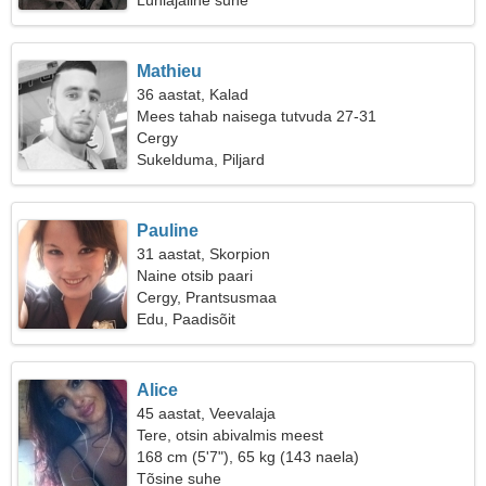
Lühiajaline suhe
Mathieu
36 aastat, Kalad
Mees tahab naisega tutvuda 27-31
Cergy
Sukelduma, Piljard
Pauline
31 aastat, Skorpion
Naine otsib paari
Cergy, Prantsusmaa
Edu, Paadisõit
Alice
45 aastat, Veevalaja
Tere, otsin abivalmis meest
168 cm (5'7"), 65 kg (143 naela)
Tõsine suhe