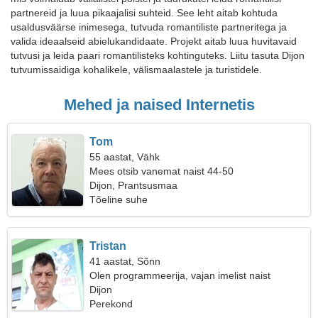
partnereid ja luua pikaajalisi suhteid. See leht aitab kohtuda
usaldusväärse inimesega, tutvuda romantiliste partneritega ja
valida ideaalseid abielukandidaate. Projekt aitab luua huvitavaid
tutvusi ja leida paari romantilisteks kohtinguteks. Liitu tasuta Dijon
tutvumissaidiga kohalikele, välismaalastele ja turistidele.
Mehed ja naised Internetis
Tom
55 aastat, Vähk
Mees otsib vanemat naist 44-50
Dijon, Prantsusmaa
Tõeline suhe
Tristan
41 aastat, Sõnn
Olen programmeerija, vajan imelist naist
Dijon
Perekond