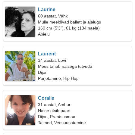
Laurine
60 aastat, Vähk
Mulle meeldivad ballett ja ajalugu
160 cm (5'3"), 61 kg (134 naela)
Abielu
Laurent
34 aastat, Lõvi
Mees tahab naisega tutvuda
Dijon
Purjetamine, Hip Hop
Coralie
31 aastat, Ambur
Naine otsib paari
Dijon, Prantsusmaa
Taimed, Veesuusatamine