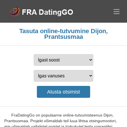
Tasuta online-tutvumine Dijon,
Prantsusmaa
FraDatingGo on populaarne online-tutvumisteenus Dijon,
Prantsusmaa. Projekt võimaldab teil luua lihtsa otsingumootori,
mis võimaldab vallalistel poistel ja tüdrukutel leida romantilisi