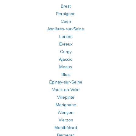
Brest
Perpignan
Caen
Asnières-sur-Seine
Lorient
Évreux
Cergy
Ajaccio
Meaux
Blois
Épinay-sur-Seine
Vaulx-en-Velin
Villepinte
Marignane
Alençon
Vierzon
Montbéliard
Bergerac