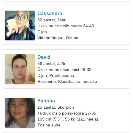
Cassandra
32 aastat, Jäär
Üksik naine otsib meest 34-40
Dijon
Videomängud, Ostma
David
36 aastat, Jäär
Üksik mees otsib naist 28-32
Dijon, Prantsusmaa
Reisimine, Klassikaline muusika
Sabrina
25 aastat, Skorpion
Tüdruk otsib poiss-sõpra 27-35
165 cm (5'5"), 55 kg (121 naela)
Tõsine suhe