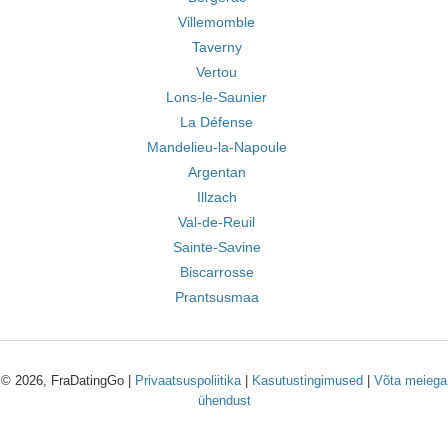
Villemomble
Taverny
Vertou
Lons-le-Saunier
La Défense
Mandelieu-la-Napoule
Argentan
Illzach
Val-de-Reuil
Sainte-Savine
Biscarrosse
Prantsusmaa
© 2026, FraDatingGo |
Privaatsuspoliitika
|
Kasutustingimused
|
Võta meiega
ühendust