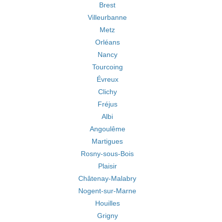
Brest
Villeurbanne
Metz
Orléans
Nancy
Tourcoing
Évreux
Clichy
Fréjus
Albi
Angoulême
Martigues
Rosny-sous-Bois
Plaisir
Châtenay-Malabry
Nogent-sur-Marne
Houilles
Grigny