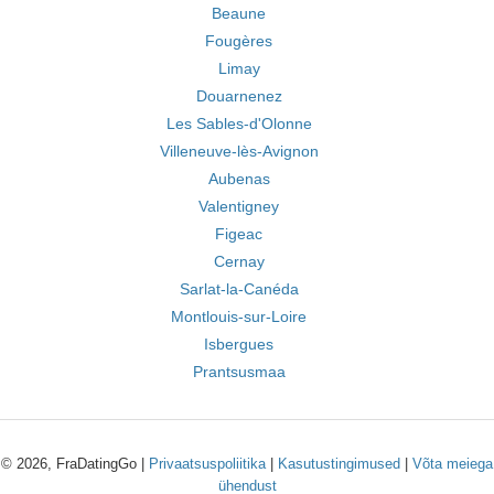
Beaune
Fougères
Limay
Douarnenez
Les Sables-d'Olonne
Villeneuve-lès-Avignon
Aubenas
Valentigney
Figeac
Cernay
Sarlat-la-Canéda
Montlouis-sur-Loire
Isbergues
Prantsusmaa
© 2026, FraDatingGo |
Privaatsuspoliitika
|
Kasutustingimused
|
Võta meiega
ühendust