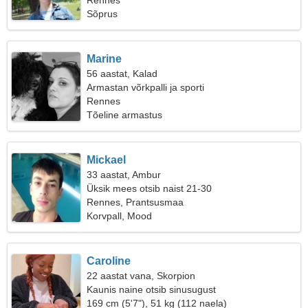
Rennes
Sõprus
Marine
56 aastat, Kalad
Armastan võrkpalli ja sporti
Rennes
Tõeline armastus
Mickael
33 aastat, Ambur
Üksik mees otsib naist 21-30
Rennes, Prantsusmaa
Korvpall, Mood
Caroline
22 aastat vana, Skorpion
Kaunis naine otsib sinusugust
169 cm (5'7"), 51 kg (112 naela)