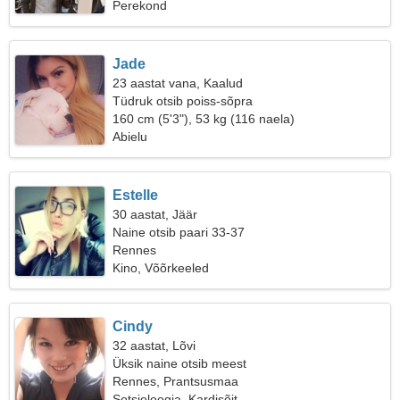
Perekond
Jade
23 aastat vana, Kaalud
Tüdruk otsib poiss-sõpra
160 cm (5'3"), 53 kg (116 naela)
Abielu
Estelle
30 aastat, Jäär
Naine otsib paari 33-37
Rennes
Kino, Võõrkeeled
Cindy
32 aastat, Lõvi
Üksik naine otsib meest
Rennes, Prantsusmaa
Sotsioloogia, Kardisõit