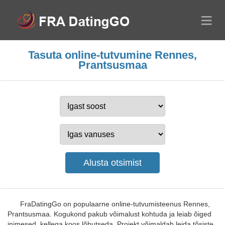
Tasuta online-tutvumine Rennes,
Prantsusmaa
FraDatingGo on populaarne online-tutvumisteenus Rennes,
Prantsusmaa. Kogukond pakub võimalust kohtuda ja leiab õiged
inimesed, kellega koos lõbutseda. Projekt võimaldab leida tõsiste