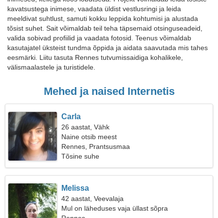
kavatsustega inimese, vaadata üldist vestlusringi ja leida
meeldivat suhtlust, samuti kokku leppida kohtumisi ja alustada
tõsist suhet. Sait võimaldab teil teha täpsemaid otsinguseadeid,
valida sobivad profiilid ja vaadata fotosid. Teenus võimaldab
kasutajatel üksteist tundma õppida ja aidata saavutada mis tahes
eesmärki. Liitu tasuta Rennes tutvumissaidiga kohalikele,
välismaalastele ja turistidele.
Mehed ja naised Internetis
Carla
26 aastat, Vähk
Naine otsib meest
Rennes, Prantsusmaa
Tõsine suhe
Melissa
42 aastat, Veevalaja
Mul on läheduses vaja üllast sõpra