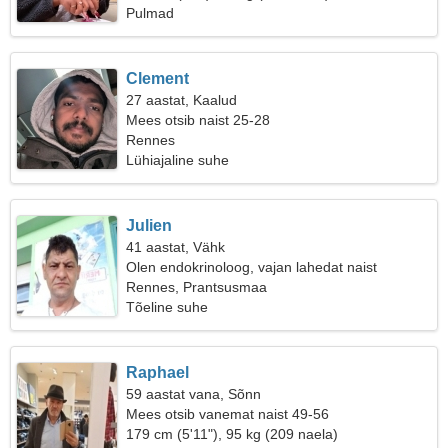
Pulmad
Clement
27 aastat, Kaalud
Mees otsib naist 25-28
Rennes
Lühiajaline suhe
Julien
41 aastat, Vähk
Olen endokrinoloog, vajan lahedat naist
Rennes, Prantsusmaa
Tõeline suhe
Raphael
59 aastat vana, Sõnn
Mees otsib vanemat naist 49-56
179 cm (5'11"), 95 kg (209 naela)