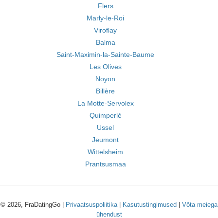
Flers
Marly-le-Roi
Viroflay
Balma
Saint-Maximin-la-Sainte-Baume
Les Olives
Noyon
Billère
La Motte-Servolex
Quimperlé
Ussel
Jeumont
Wittelsheim
Prantsusmaa
© 2026, FraDatingGo |
Privaatsuspoliitika
|
Kasutustingimused
|
Võta meiega
ühendust