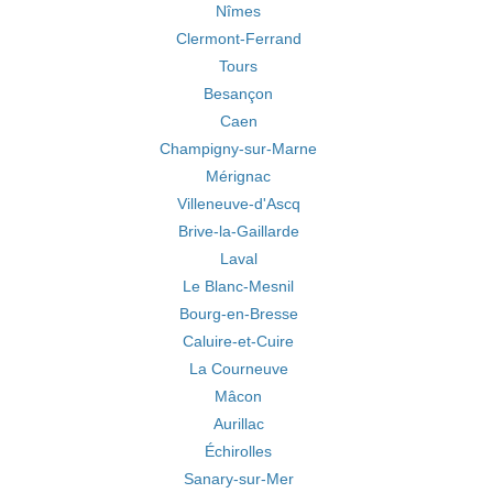
Nîmes
Clermont-Ferrand
Tours
Besançon
Caen
Champigny-sur-Marne
Mérignac
Villeneuve-d'Ascq
Brive-la-Gaillarde
Laval
Le Blanc-Mesnil
Bourg-en-Bresse
Caluire-et-Cuire
La Courneuve
Mâcon
Aurillac
Échirolles
Sanary-sur-Mer