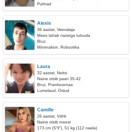
Pulmad
Alexis
36 aastat, Veevalaja
Mees tahab naisega tutvuda
Bruz
Minimalism, Robootika
Laura
32 aastat, Neitsi
Naine otsib paari 35-42
Bruz, Prantsusmaa
Lumelaud, Ostud
Camille
26 aastat, Vähk
Naine otsib meest
173 cm (5'9"), 51 kg (112 naela)