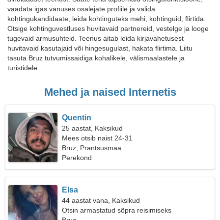
vaadata igas vanuses osalejate profiile ja valida
kohtingukandidaate, leida kohtinguteks mehi, kohtinguid, flirtida.
Otsige kohtinguvestluses huvitavaid partnereid, vestelge ja looge
tugevaid armusuhteid. Teenus aitab leida kirjavahetusest
huvitavaid kasutajaid või hingesugulast, hakata flirtima. Liitu
tasuta Bruz tutvumissaidiga kohalikele, välismaalastele ja
turistidele.
Mehed ja naised Internetis
Quentin
25 aastat, Kaksikud
Mees otsib naist 24-31
Bruz, Prantsusmaa
Perekond
Elsa
44 aastat vana, Kaksikud
Otsin armastatud sõpra reisimiseks