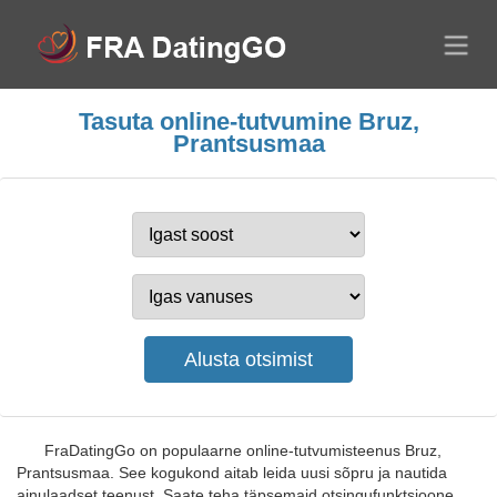
Tasuta online-tutvumine Bruz,
Prantsusmaa
FraDatingGo on populaarne online-tutvumisteenus Bruz,
Prantsusmaa. See kogukond aitab leida uusi sõpru ja nautida
ainulaadset teenust. Saate teha täpsemaid otsingufunktsioone,