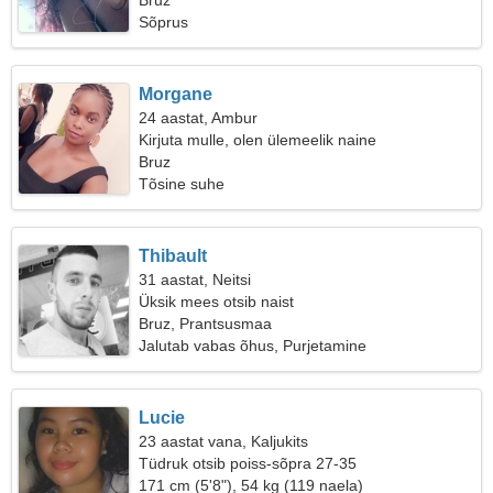
Bruz
Sõprus
Morgane
24 aastat, Ambur
Kirjuta mulle, olen ülemeelik naine
Bruz
Tõsine suhe
Thibault
31 aastat, Neitsi
Üksik mees otsib naist
Bruz, Prantsusmaa
Jalutab vabas õhus, Purjetamine
Lucie
23 aastat vana, Kaljukits
Tüdruk otsib poiss-sõpra 27-35
171 cm (5'8"), 54 kg (119 naela)