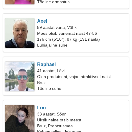
Tõeline armastus
Axel
59 aastat vana, Vähk
Mees otsib vanemat naist 47-56
176 cm (5'10"), 87 kg (191 naela)
Lühiajaline suhe
Raphael
41 aastat, Lõvi
Olen produtsent, vajan atraktiivset naist
Bruz
Tõeline suhe
Lou
33 aastat, Sõnn
Üksik naine otsib meest
Bruz, Prantsusmaa
Kehamaaling, Jalgratas