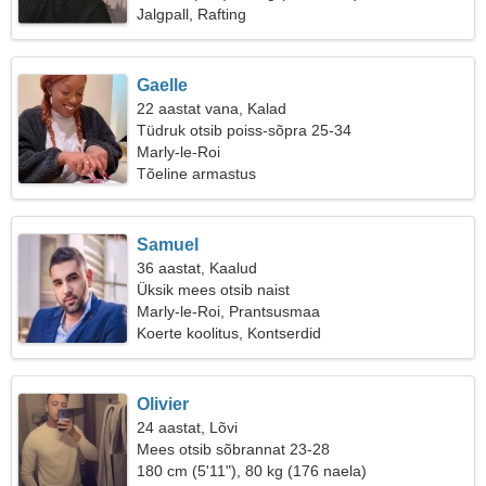
Jalgpall, Rafting
Gaelle
22 aastat vana, Kalad
Tüdruk otsib poiss-sõpra 25-34
Marly-le-Roi
Tõeline armastus
Samuel
36 aastat, Kaalud
Üksik mees otsib naist
Marly-le-Roi, Prantsusmaa
Koerte koolitus, Kontserdid
Olivier
24 aastat, Lõvi
Mees otsib sõbrannat 23-28
180 cm (5'11"), 80 kg (176 naela)