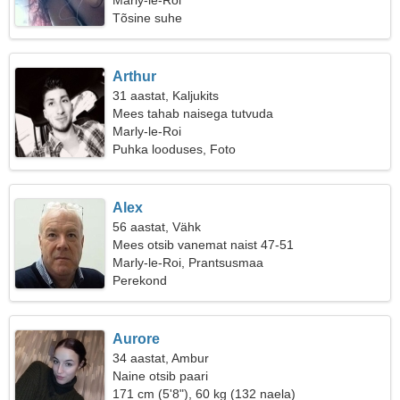
Marly-le-Roi
Tõsine suhe
Arthur
31 aastat, Kaljukits
Mees tahab naisega tutvuda
Marly-le-Roi
Puhka looduses, Foto
Alex
56 aastat, Vähk
Mees otsib vanemat naist 47-51
Marly-le-Roi, Prantsusmaa
Perekond
Aurore
34 aastat, Ambur
Naine otsib paari
171 cm (5'8"), 60 kg (132 naela)