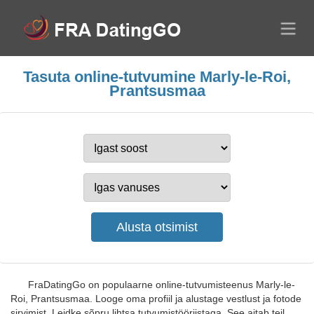
Tasuta online-tutvumine Marly-le-Roi,
Prantsusmaa
FraDatingGo on populaarne online-tutvumisteenus Marly-le-
Roi, Prantsusmaa. Looge oma profiil ja alustage vestlust ja fotode
sirvimist. Leidke sõpru lihtsa tutvumistööriistaga. See aitab teil