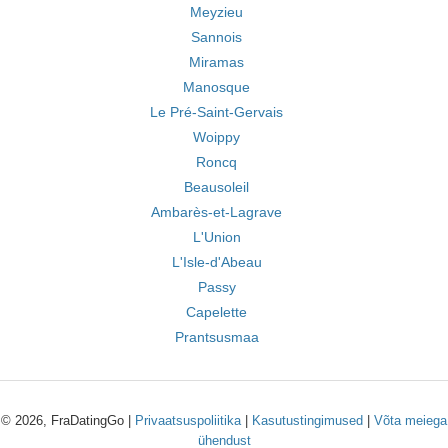
Meyzieu
Sannois
Miramas
Manosque
Le Pré-Saint-Gervais
Woippy
Roncq
Beausoleil
Ambarès-et-Lagrave
L'Union
L'Isle-d'Abeau
Passy
Capelette
Prantsusmaa
© 2026, FraDatingGo |
Privaatsuspoliitika
|
Kasutustingimused
|
Võta meiega
ühendust