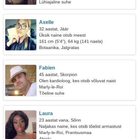
Lühiajaline suhe
Axelle
32 aastat, Jäär
Üksik naine otsib meest
161 cm (5'4"), 64 kg (141 naela)
Botaanika, Jalgratas
Fabien
45 aastat, Skorpion
Olen kardioloog, kes otsib võluvat naist
Marly-le-Roi
Tõeline suhe
Laura
23 aastat vana, Sõnn
Naljakas naine, kes otsib tõelist armastust
Marly-le-Roi, Prantsusmaa
Abielu