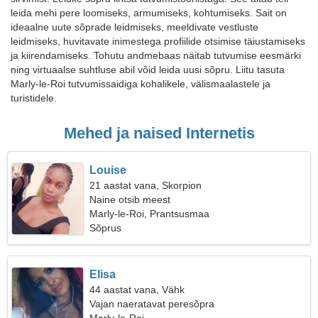
leida mehi pere loomiseks, armumiseks, kohtumiseks. Sait on
ideaalne uute sõprade leidmiseks, meeldivate vestluste
leidmiseks, huvitavate inimestega profiilide otsimise täiustamiseks
ja kiirendamiseks. Tohutu andmebaas näitab tutvumise eesmärki
ning virtuaalse suhtluse abil võid leida uusi sõpru. Liitu tasuta
Marly-le-Roi tutvumissaidiga kohalikele, välismaalastele ja
turistidele.
Mehed ja naised Internetis
Louise
21 aastat vana, Skorpion
Naine otsib meest
Marly-le-Roi, Prantsusmaa
Sõprus
Elisa
44 aastat vana, Vähk
Vajan naeratavat peresõpra