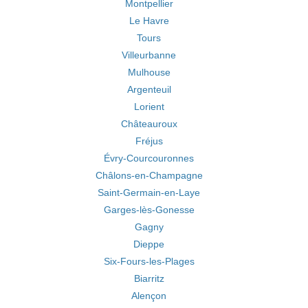
Montpellier
Le Havre
Tours
Villeurbanne
Mulhouse
Argenteuil
Lorient
Châteauroux
Fréjus
Évry-Courcouronnes
Châlons-en-Champagne
Saint-Germain-en-Laye
Garges-lès-Gonesse
Gagny
Dieppe
Six-Fours-les-Plages
Biarritz
Alençon