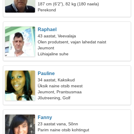
187 cm (6'2"), 82 kg (180 naela)
Perekond
Raphael
43 aastat, Veevalaja
Olen produtsent, vajan lahedat naist
Jeumont
Lühiajaline suhe
Pauline
34 aastat, Kaksikud
Üksik naine otsib meest
Jeumont, Prantsusmaa
Jõutreening, Golf
Fanny
23 aastat vana, Sõnn
Parim naine otsib kohtingut