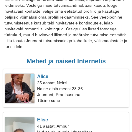
leidmiseks. Vestelge meie tutvumisandmebaasi kaudu, looge
huvitavaid kontakte, valige oma eelistatud profiilid ja kasutage
paljusid võimalusi oma profiili reklaamimiseks. See veebipõhine
tutvumisteenus kutsub teid huvitavatele kohtingutele, leiab
huvitavaid romantilisi kohtinguid. Otsige üles ilusad fotodega
tüdrukud, muud huvitavad liikmed ja määrake tutvumise eesmärk.
Liitu tasuta Jeumont tutvumissaidiga kohalikele, välismaalastele ja
turistidele.
Mehed ja naised Internetis
Alice
25 aastat, Neitsi
Naine otsib meest 28-36
Jeumont, Prantsusmaa
Tõsine suhe
Elise
41 aastat, Ambur