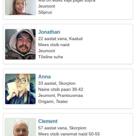
Mul on eluks vaja julget sõpra
Jeumont
Sõprus
Jonathan
22 aastat vana, Kaalud
Mees otsib naist
Jeumont
Tõeline suhe
Anna
33 aastat, Skorpion
Naine otsib paari 38-42
Jeumont, Prantsusmaa
Origami, Teater
Clement
57 aastat vana, Skorpion
Mees otsib vanemat naist 50-55