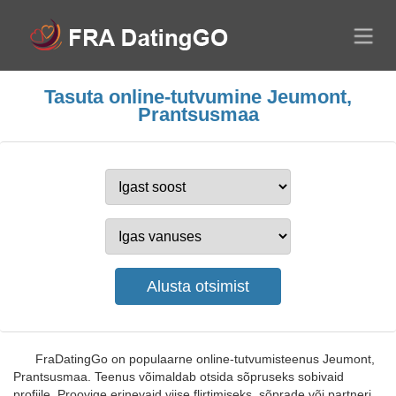
Tasuta online-tutvumine Jeumont,
Prantsusmaa
FraDatingGo on populaarne online-tutvumisteenus Jeumont,
Prantsusmaa. Teenus võimaldab otsida sõpruseks sobivaid
profiile. Proovige erinevaid viise flirtimiseks, sõprade või partneri