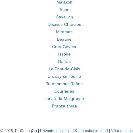
Malakoff
Sens
Cavaillon
Décines-Charpieu
Miramas
Beaune
Cran-Gevrier
Issoire
Gaillac
Le Pont-de-Claix
Croissy-sur-Seine
Tournon-sur-Rhône
Courrières
Jarville-la-Malgrange
Prantsusmaa
© 2026, FraDatingGo |
Privaatsuspoliitika
|
Kasutustingimused
|
Võta meiega