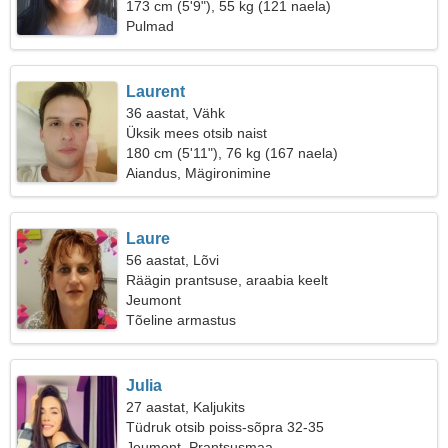
173 cm (5'9"), 55 kg (121 naela)
Pulmad
Laurent
36 aastat, Vähk
Üksik mees otsib naist
180 cm (5'11"), 76 kg (167 naela)
Aiandus, Mägironimine
Laure
56 aastat, Lõvi
Räägin prantsuse, araabia keelt
Jeumont
Tõeline armastus
Julia
27 aastat, Kaljukits
Tüdruk otsib poiss-sõpra 32-35
Jeumont, Prantsusmaa