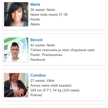
Marie
26 aastat, Neitsi
Naine otsib meest 27-35
Pantin
Abielu
Benoit
42 aastat, Neitsi
Töötan restoranis ja otsin võrgutavat naist
Pantin, Prantsusmaa
Perekond
Caroline
27 aastat, Vähk
Armas naine otsib kaaslast
169 cm (5'7"), 54 kg (119 naela)
Pulmad