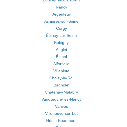
Boulogne-Billancourt
Nancy
Argenteuil
Asnières-sur-Seine
Cergy
Épinay-sur-Seine
Bobigny
Anglet
Épinal
Alfortville
Villepinte
Choisy-le-Roi
Bagnolet
Châtenay-Malabry
Vandœuvre-lès-Nancy
Vanves
Villeneuve-sur-Lot
Hénin-Beaumont