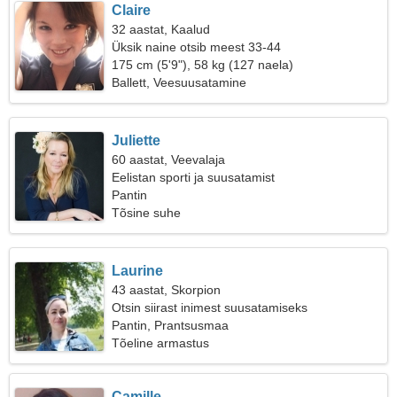
Claire
32 aastat, Kaalud
Üksik naine otsib meest 33-44
175 cm (5'9"), 58 kg (127 naela)
Ballett, Veesuusatamine
Juliette
60 aastat, Veevalaja
Eelistan sporti ja suusatamist
Pantin
Tõsine suhe
Laurine
43 aastat, Skorpion
Otsin siirast inimest suusatamiseks
Pantin, Prantsusmaa
Tõeline armastus
Camille