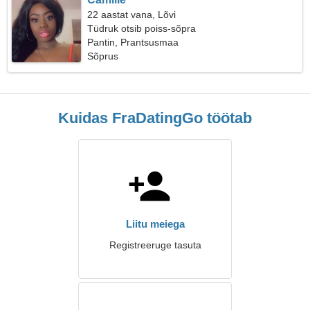
22 aastat vana, Lõvi
Tüdruk otsib poiss-sõpra
Pantin, Prantsusmaa
Sõprus
Kuidas FraDatingGo töötab
Liitu meiega
Registreeruge tasuta