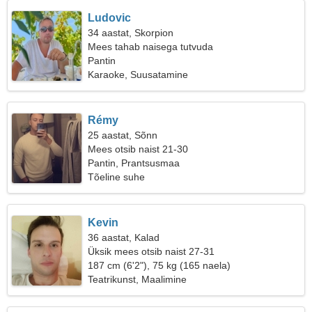
Ludovic
34 aastat, Skorpion
Mees tahab naisega tutvuda
Pantin
Karaoke, Suusatamine
Rémy
25 aastat, Sõnn
Mees otsib naist 21-30
Pantin, Prantsusmaa
Tõeline suhe
Kevin
36 aastat, Kalad
Üksik mees otsib naist 27-31
187 cm (6'2"), 75 kg (165 naela)
Teatrikunst, Maalimine