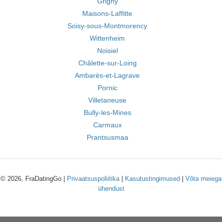
Grigny
Maisons-Laffitte
Soisy-sous-Montmorency
Wittenheim
Noisiel
Châlette-sur-Loing
Ambarès-et-Lagrave
Pornic
Villetaneuse
Bully-les-Mines
Carmaux
Prantsusmaa
© 2026, FraDatingGo |
Privaatsuspoliitika
|
Kasutustingimused
|
Võta meiega
ühendust