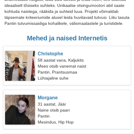
ideaalselt tõsiseks suhteks. Unikaalse otsingumootori abil saate
kohtuda naistega, rääkida ja suhteid luua. Projekt võimaldab
täpsemate kriteeriumide alusel leida huvitavaid tutvusi. Liitu tasuta
Pantin tutvumissaidiga kohalikele, välismaalastele ja turistidele.
Mehed ja naised Internetis
Christophe
58 aastat vana, Kaljukits
Mees otsib vanemat naist
Pantin, Prantsusmaa
Lühiajaline suhe
Morgane
31 aastat, Jäär
Naine otsib paari
Pantin
Mesindus, Hip Hop