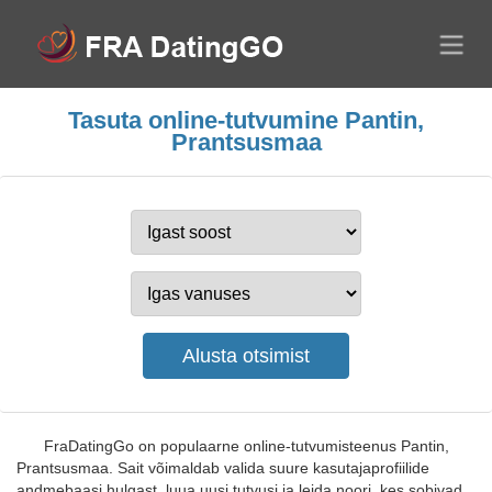
Tasuta online-tutvumine Pantin,
Prantsusmaa
FraDatingGo on populaarne online-tutvumisteenus Pantin,
Prantsusmaa. Sait võimaldab valida suure kasutajaprofiilide
andmebaasi hulgast, luua uusi tutvusi ja leida noori, kes sobivad