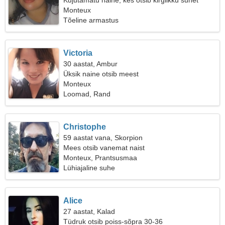
Kujutamatu naine, kes otsib kirglikku suhet
Monteux
Tõeline armastus
Victoria
30 aastat, Ambur
Üksik naine otsib meest
Monteux
Loomad, Rand
Christophe
59 aastat vana, Skorpion
Mees otsib vanemat naist
Monteux, Prantsusmaa
Lühiajaline suhe
Alice
27 aastat, Kalad
Tüdruk otsib poiss-sõpra 30-36