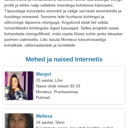
profiil ja tehke nalja vallaliste meestega kohtamas käimiseks.
Täpsustage koosoleku eesmärk ja valige sarnaste eesmärkide ja
huvidega inimesed. Soovime teile huvitavat kohtingut ja
sõbrunege täpsema otsinguga. Kogukond aitab teil valida
romantiliseks kohtinguks õiged kasutajad. Selles projektis saate
kohandada otsingufiltreid, mida vajate tõsise suhte jaoks ideaalse
partneri valimiseks. Liitu tasuta Monteux tutvumissaidiga
kohalikele, välismaalastele ja turistidele.
Mehed ja naised Internetis
Margot
25 aastat, Lõvi
Naine otsib meest 30-33
Monteux, Prantsusmaa
Pulmad
Melissa
24 aastat, Sõnn