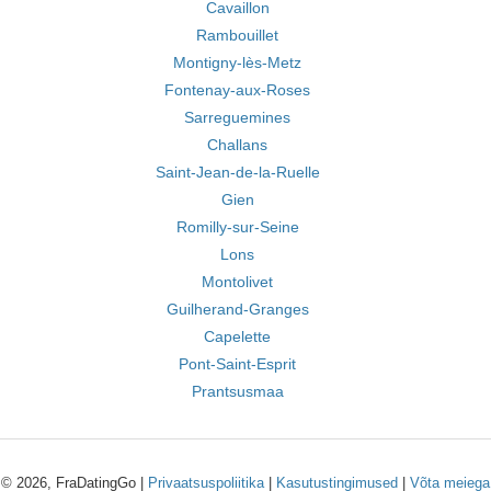
Cavaillon
Rambouillet
Montigny-lès-Metz
Fontenay-aux-Roses
Sarreguemines
Challans
Saint-Jean-de-la-Ruelle
Gien
Romilly-sur-Seine
Lons
Montolivet
Guilherand-Granges
Capelette
Pont-Saint-Esprit
Prantsusmaa
© 2026, FraDatingGo |
Privaatsuspoliitika
|
Kasutustingimused
|
Võta meiega