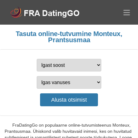
Tasuta online-tutvumine Monteux,
Prantsusmaa
FraDatingGo on populaarne online-tutvumisteenus Monteux,
Prantsusmaa. Ühiskond valib huvitavaid inimesi, kes on huvitatud
suhtlemisest ja romantilistest suhetest noorte tüdrukutega. Looge