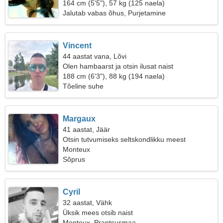
164 cm (5'5"), 57 kg (125 naela)
Jalutab vabas õhus, Purjetamine
Vincent
44 aastat vana, Lõvi
Olen hambaarst ja otsin ilusat naist
188 cm (6'3"), 88 kg (194 naela)
Tõeline suhe
Margaux
41 aastat, Jäär
Otsin tutvumiseks seltskondlikku meest
Monteux
Sõprus
Cyril
32 aastat, Vähk
Üksik mees otsib naist
Monteux, Prantsusmaa