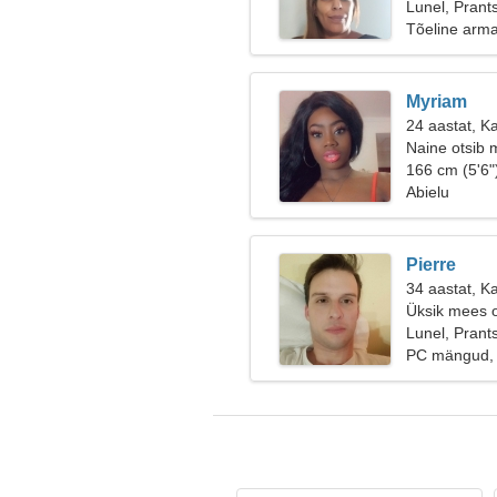
suusatamise
Lunel, Pran
Tõeline arm
Myriam
24 aastat, K
Naine otsib 
166 cm (5'6"
Abielu
Pierre
34 aastat, K
Üksik mees o
Lunel, Pran
PC mängud, 