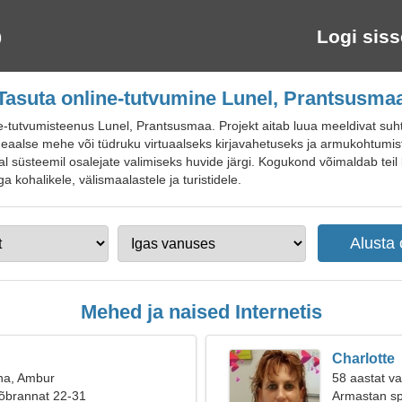
Logi siss
Tasuta online-tutvumine Lunel, Prantsusma
tutvumisteenus Lunel, Prantsusmaa. Projekt aitab luua meeldivat suhtlu
da ideaalse mehe või tüdruku virtuaalseks kirjavahetuseks ja armukohtum
al süsteemil osalejate valimiseks huvide järgi. Kogukond võimaldab teil lu
a kohalikele, välismaalastele ja turistidele.
Mehed ja naised Internetis
Charlotte
na, Ambur
58 aastat v
sõbrannat 22-31
Armastan spo