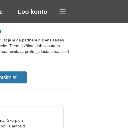
e
Loo konto
a
st ja leida partnereid spetsiaalses
isteks. Teenus võimaldab kasutada
ua huvitava profiili ja leida ideaalseid
ana, Skorpion
rti ja autosid