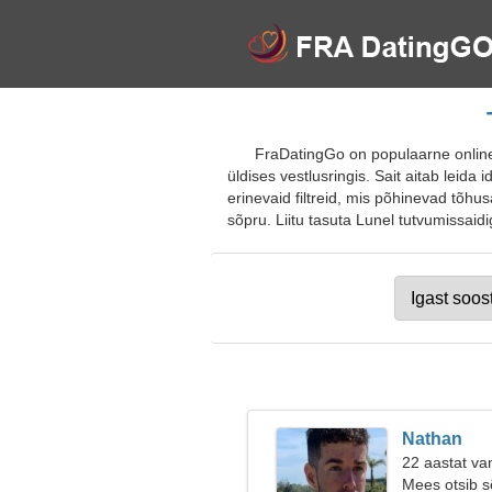
FraDatingGo on populaarne online-
üldises vestlusringis. Sait aitab lei
erinevaid filtreid, mis põhinevad tõhus
sõpru. Liitu tasuta Lunel tutvumissaidig
Nathan
22 aastat va
Mees otsib 