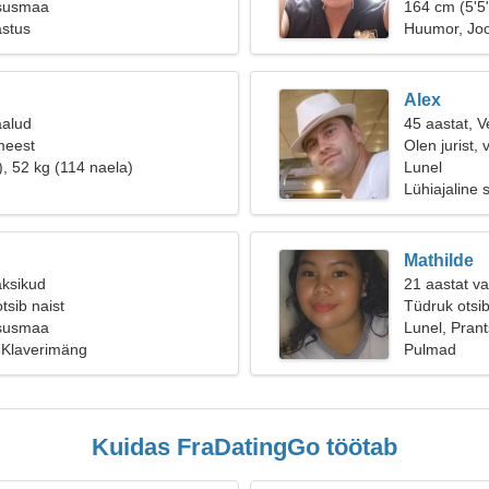
ks
tsusmaa
164 cm (5'5"
astus
Huumor, Jo
Alex
aalud
45 aastat, V
meest
Olen jurist,
), 52 kg (114 naela)
Lunel
Lühiajaline 
Mathilde
aksikud
21 aastat v
tsib naist
Tüdruk otsi
tsusmaa
Lunel, Pran
Klaverimäng
Pulmad
Kuidas FraDatingGo töötab