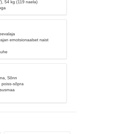
), 54 kg (119 naela)
oga
eevalaja
 vajan emotsionaalset naist
suhe
ana, Sõnn
b poiss-sõpra
tsusmaa