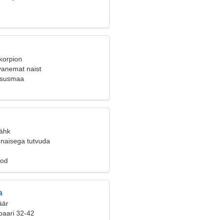
korpion
vanemat naist
tsusmaa
Vähk
naisega tutvuda
tod
a
äär
paari 32-42