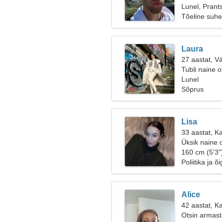
Lunel, Pran
Tõeline suhe
Laura
27 aastat, V
Tubli naine 
Lunel
Sõprus
Lisa
33 aastat, Ka
Üksik naine 
160 cm (5'3"
Poliitika ja õ
Alice
42 aastat, K
Otsin armast