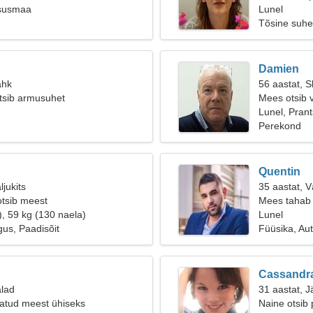
tsusmaa
Lunel
Tõsine suhe
Damien
ähk
56 aastat, S
otsib armusuhet
Mees otsib 
Lunel, Pran
Perekond
Quentin
ljukits
35 aastat, 
otsib meest
Mees tahab 
), 59 kg (130 naela)
Lunel
igus, Paadisõit
Füüsika, Au
Cassandr
alad
31 aastat, J
atud meest ühiseks
Naine otsib 