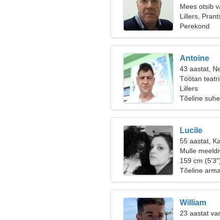
Mees otsib v
Lillers, Pra
Perekond
Antoine
43 aastat, Ne
Töötan teatri
Lillers
Tõeline suhe
Lucile
55 aastat, Ka
Mulle meeldi
159 cm (5'3"
Tõeline arm
William
23 aastat va