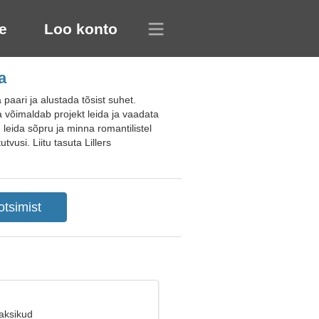
e
Loo konto
a
paari ja alustada tõsist suhet.
a võimaldab projekt leida ja vaadata
 leida sõpru ja minna romantilistel
vusi. Liitu tasuta Lillers
Kaksikud