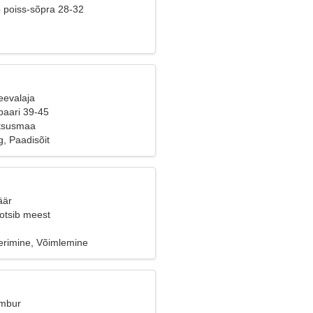
b poiss-sõpra 28-32
eevalaja
paari 39-45
ntsusmaa
, Paadisõit
äär
 otsib meest
rimine, Võimlemine
Ambur