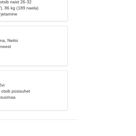
tsib naist 26-32
), 86 kg (189 naela)
rjetamine
na, Neitsi
 meest
õvi
 otsib püsisuhet
ntsusmaa