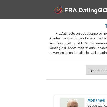
FraDatingGo on populaarne online-t
Ainulaadne otsingumootor aitab teil le
kõigi kasutajate profiile.See kommuun a
kohtingutel. Saate määratleda koosoleku
tutvumissaidiga kohalikele, välismaalast
Mohamed
56 aastat, K