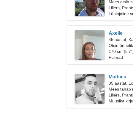
Mees otsib 
Lillers, Pra
Lühiajaline 
Axelle
45 aastat, K
Otsin õnneli
170 cm (5'7"
Pulmad
Mathieu
35 aastat, Lõ
Mees tahab 
Lillers, Pra
Muusika kirj