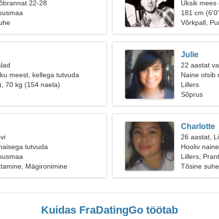
sõbrannat 22-28
Üksik mees o
ntsusmaa
181 cm (6'0"
suhe
Võrkpall, Pu
Julie
alad
22 aastat va
kku meest, kellega tutvuda
Naine otsib
), 70 kg (154 naela)
Lillers
Sõprus
Charlotte
vi
26 aastat, L
naisega tutvuda
Hooliv naine
ntsusmaa
Lillers, Pra
utamine, Mägironimine
Tõsine suhe
Kuidas FraDatingGo töötab