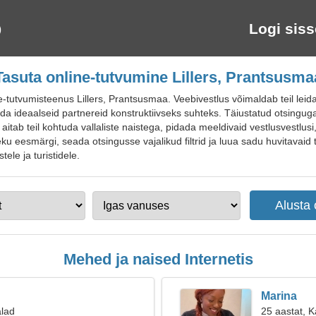
Logi siss
Tasuta online-tutvumine Lillers, Prantsusma
utvumisteenus Lillers, Prantsusmaa. Veebivestlus võimaldab teil leida 
ida ideaalseid partnereid konstruktiivseks suhteks. Täiustatud otsingug
itab teil kohtuda vallaliste naistega, pidada meeldivaid vestlusvestlusi,
 eesmärgi, seada otsingusse vajalikud filtrid ja luua sadu huvitavaid tut
ele ja turistidele.
Mehed ja naised Internetis
Marina
alad
25 aastat, 