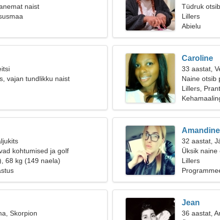
anemat naist
Tüdruk otsi
ntsusmaa
Lillers
Abielu
Caroline
itsi
33 aastat, V
s, vajan tundlikku naist
Naine otsib 
Lillers, Pra
Kehamaaling
Amandine
ljukits
32 aastat, J
vad kohtumised ja golf
Üksik naine
), 68 kg (149 naela)
Lillers
astus
Programmee
Jean
na, Skorpion
36 aastat, 