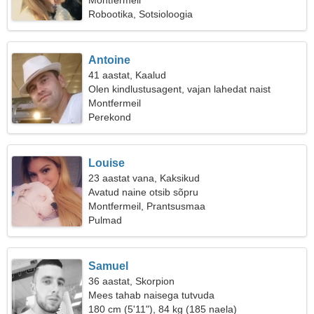
Montfermeil
Robootika, Sotsioloogia
Antoine
41 aastat, Kaalud
Olen kindlustusagent, vajan lahedat naist
Montfermeil
Perekond
Louise
23 aastat vana, Kaksikud
Avatud naine otsib sõpru
Montfermeil, Prantsusmaa
Pulmad
Samuel
36 aastat, Skorpion
Mees tahab naisega tutvuda
180 cm (5'11"), 84 kg (185 naela)