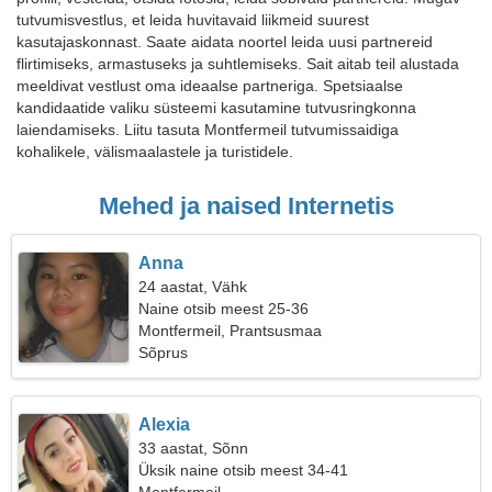
tutvumisvestlus, et leida huvitavaid liikmeid suurest
kasutajaskonnast. Saate aidata noortel leida uusi partnereid
flirtimiseks, armastuseks ja suhtlemiseks. Sait aitab teil alustada
meeldivat vestlust oma ideaalse partneriga. Spetsiaalse
kandidaatide valiku süsteemi kasutamine tutvusringkonna
laiendamiseks. Liitu tasuta Montfermeil tutvumissaidiga
kohalikele, välismaalastele ja turistidele.
Mehed ja naised Internetis
Anna
24 aastat, Vähk
Naine otsib meest 25-36
Montfermeil, Prantsusmaa
Sõprus
Alexia
33 aastat, Sõnn
Üksik naine otsib meest 34-41