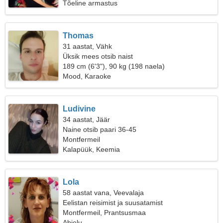
Tõeline armastus
Thomas
31 aastat, Vähk
Üksik mees otsib naist
189 cm (6'3"), 90 kg (198 naela)
Mood, Karaoke
Ludivine
34 aastat, Jäär
Naine otsib paari 36-45
Montfermeil
Kalapüük, Keemia
Lola
58 aastat vana, Veevalaja
Eelistan reisimist ja suusatamist
Montfermeil, Prantsusmaa
Abielu