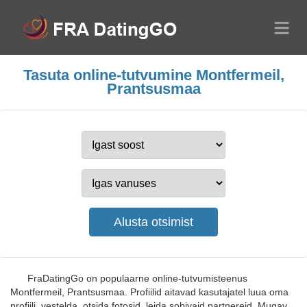
Tasuta online-tutvumine Montfermeil,
Prantsusmaa
FraDatingGo on populaarne online-tutvumisteenus
Montfermeil, Prantsusmaa. Profiilid aitavad kasutajatel luua oma
profiili, vestelda, otsida fotosid, leida sobivaid partnereid. Mugav