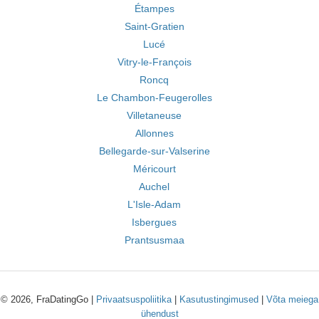
Étampes
Saint-Gratien
Lucé
Vitry-le-François
Roncq
Le Chambon-Feugerolles
Villetaneuse
Allonnes
Bellegarde-sur-Valserine
Méricourt
Auchel
L'Isle-Adam
Isbergues
Prantsusmaa
© 2026, FraDatingGo |
Privaatsuspoliitika
|
Kasutustingimused
|
Võta meiega
ühendust