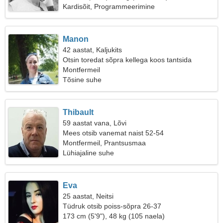
Kardisõit, Programmeerimine
Manon
42 aastat, Kaljukits
Otsin toredat sõpra kellega koos tantsida
Montfermeil
Tõsine suhe
Thibault
59 aastat vana, Lõvi
Mees otsib vanemat naist 52-54
Montfermeil, Prantsusmaa
Lühiajaline suhe
Eva
25 aastat, Neitsi
Tüdruk otsib poiss-sõpra 26-37
173 cm (5'9"), 48 kg (105 naela)