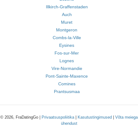
Illkirch-Graffenstaden
Auch
Muret
Montgeron
Combs-la-Ville
Eysines
Fos-sur-Mer
Lognes
Vire-Normandie
Pont-Sainte-Maxence
Comines
Prantsusmaa
© 2026, FraDatingGo |
Privaatsuspoliitika
|
Kasutustingimused
|
Võta meiega
ühendust