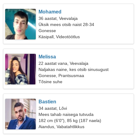
Mohamed
36 aastat, Veevalaja
Üksik mees otsib naist 28-34
Gonesse
Käsipall, Videotöötlus
Melissa
22 aastat vana, Veevalaja
Naljakas naine, kes otsib sinusugust
Gonesse, Prantsusmaa
Tõsine suhe
Bastien
34 aastat, Lõvi
Mees tahab naisega tutvuda
182 cm (6'0"), 85 kg (187 naela)
Aiandus, Vabatahtlikkus