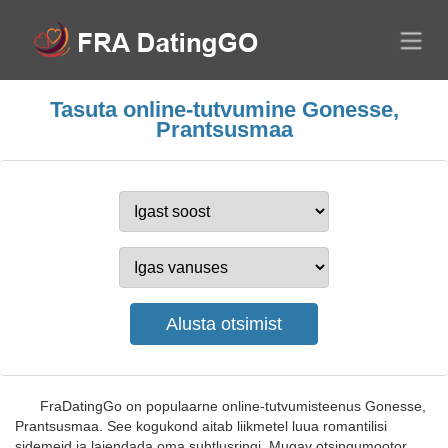
Tasuta online-tutvumine Gonesse,
Prantsusmaa
FraDatingGo on populaarne online-tutvumisteenus Gonesse,
Prantsusmaa. See kogukond aitab liikmetel luua romantilisi
sidemeid ja laiendada oma suhtlusringi. Mugav otsingumootor