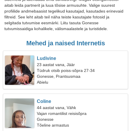
aitab leida partnerit ja luua tõsise armusuhte. Valige suurest
profiilide andmebaasist tegelikud kasutajad, kasutades erinevaid
filtreid. See leht aitab teil näha teiste kasutajate fotosid ja
selgitada tutvumise eesmärki. Liitu tasuta Gonesse
tutvumissaidiga kohalikele, välismaalastele ja turistidele.
Mehed ja naised Internetis
Ludivine
23 aastat vana, Jäär
Tüdruk otsib poiss-sõpra 27-34
Gonesse, Prantsusmaa
Abielu
Coline
44 aastat vana, Vähk
Vajan romantilist reisisõpra
Gonesse
Tõeline armastus