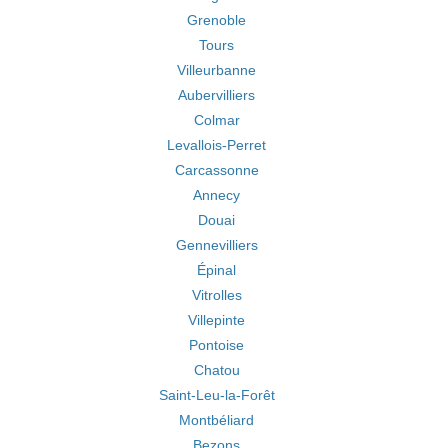
Grenoble
Tours
Villeurbanne
Aubervilliers
Colmar
Levallois-Perret
Carcassonne
Annecy
Douai
Gennevilliers
Épinal
Vitrolles
Villepinte
Pontoise
Chatou
Saint-Leu-la-Forêt
Montbéliard
Bezons