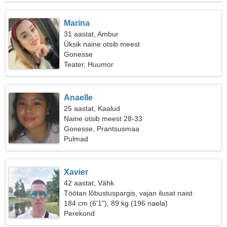
Marina
31 aastat, Ambur
Üksik naine otsib meest
Gonesse
Teater, Huumor
Anaelle
25 aastat, Kaalud
Naine otsib meest 28-33
Gonesse, Prantsusmaa
Pulmad
Xavier
42 aastat, Vähk
Töötan lõbustuspargis, vajan ilusat naist
184 cm (6'1"), 89 kg (196 naela)
Perekond