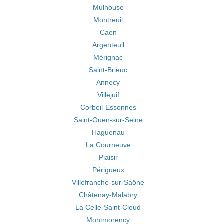
Mulhouse
Montreuil
Caen
Argenteuil
Mérignac
Saint-Brieuc
Annecy
Villejuif
Corbeil-Essonnes
Saint-Ouen-sur-Seine
Haguenau
La Courneuve
Plaisir
Périgueux
Villefranche-sur-Saône
Châtenay-Malabry
La Celle-Saint-Cloud
Montmorency