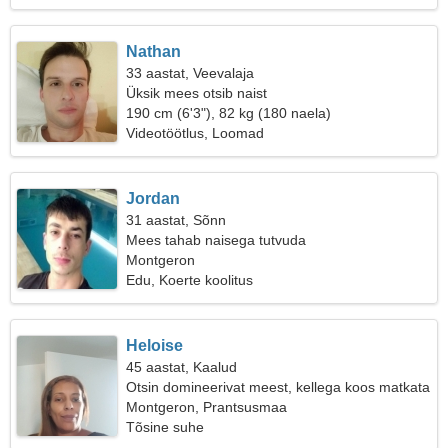
Nathan
33 aastat, Veevalaja
Üksik mees otsib naist
190 cm (6'3"), 82 kg (180 naela)
Videotöötlus, Loomad
Jordan
31 aastat, Sõnn
Mees tahab naisega tutvuda
Montgeron
Edu, Koerte koolitus
Heloise
45 aastat, Kaalud
Otsin domineerivat meest, kellega koos matkata
Montgeron, Prantsusmaa
Tõsine suhe