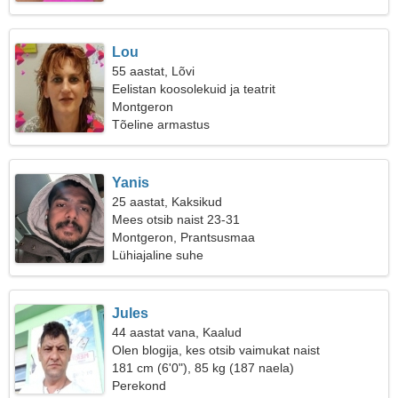
Lou
55 aastat, Lõvi
Eelistan koosolekuid ja teatrit
Montgeron
Tõeline armastus
Yanis
25 aastat, Kaksikud
Mees otsib naist 23-31
Montgeron, Prantsusmaa
Lühiajaline suhe
Jules
44 aastat vana, Kaalud
Olen blogija, kes otsib vaimukat naist
181 cm (6'0"), 85 kg (187 naela)
Perekond