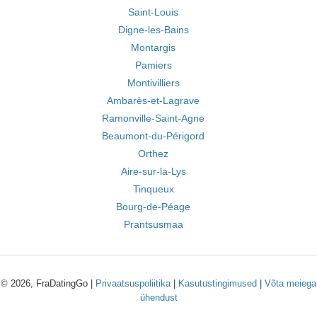
Saint-Louis
Digne-les-Bains
Montargis
Pamiers
Montivilliers
Ambarès-et-Lagrave
Ramonville-Saint-Agne
Beaumont-du-Périgord
Orthez
Aire-sur-la-Lys
Tinqueux
Bourg-de-Péage
Prantsusmaa
© 2026, FraDatingGo |
Privaatsuspoliitika
|
Kasutustingimused
|
Võta meiega
ühendust