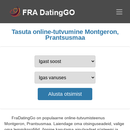
Tasuta online-tutvumine Montgeron,
Prantsusmaa
FraDatingGo on populaarne online-tutvumisteenus
Montgeron, Prantsusmaa. Laiendage oma otsinguseadeid, valige
oma lemmikprofiilid, õppige kasutama ainulaadset süsteemi ja