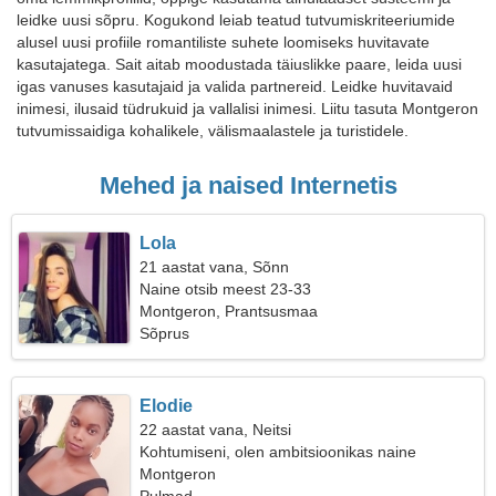
leidke uusi sõpru. Kogukond leiab teatud tutvumiskriteeriumide
alusel uusi profiile romantiliste suhete loomiseks huvitavate
kasutajatega. Sait aitab moodustada täiuslikke paare, leida uusi
igas vanuses kasutajaid ja valida partnereid. Leidke huvitavaid
inimesi, ilusaid tüdrukuid ja vallalisi inimesi. Liitu tasuta Montgeron
tutvumissaidiga kohalikele, välismaalastele ja turistidele.
Mehed ja naised Internetis
Lola
21 aastat vana, Sõnn
Naine otsib meest 23-33
Montgeron, Prantsusmaa
Sõprus
Elodie
22 aastat vana, Neitsi
Kohtumiseni, olen ambitsioonikas naine
Montgeron