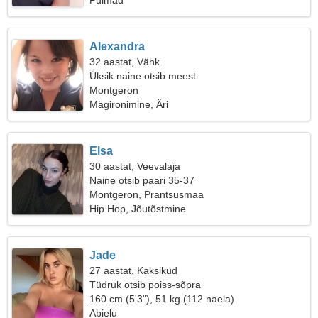
Pulmad
Alexandra
32 aastat, Vähk
Üksik naine otsib meest
Montgeron
Mägironimine, Äri
Elsa
30 aastat, Veevalaja
Naine otsib paari 35-37
Montgeron, Prantsusmaa
Hip Hop, Jõutõstmine
Jade
27 aastat, Kaksikud
Tüdruk otsib poiss-sõpra
160 cm (5'3"), 51 kg (112 naela)
Abielu