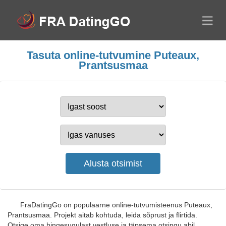
Tasuta online-tutvumine Puteaux,
Prantsusmaa
FraDatingGo on populaarne online-tutvumisteenus Puteaux,
Prantsusmaa. Projekt aitab kohtuda, leida sõprust ja flirtida.
Otsige oma hingesugulast vestluse ja täpsema otsingu abil.