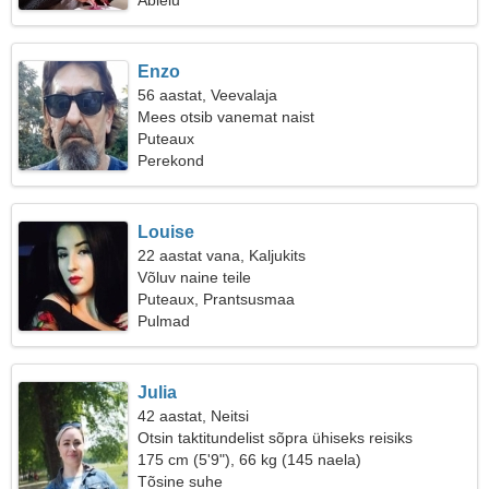
Abielu
Enzo
56 aastat, Veevalaja
Mees otsib vanemat naist
Puteaux
Perekond
Louise
22 aastat vana, Kaljukits
Võluv naine teile
Puteaux, Prantsusmaa
Pulmad
Julia
42 aastat, Neitsi
Otsin taktitundelist sõpra ühiseks reisiks
175 cm (5'9"), 66 kg (145 naela)
Tõsine suhe