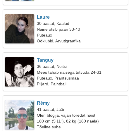
Laure
30 aastat, Kaalud
Naine otsib paari 33-40
Puteaux
Ööklubid, Arvutigraafika
Tanguy
36 aastat, Neitsi
Mees tahab naisega tutvuda 24-31
Puteaux, Prantsusmaa
Piljard, Paintball
Rémy
41 aastat, Jäär
Olen blogija, vajan toredat naist
180 cm (5'11"), 82 kg (180 naela)
Tõeline suhe