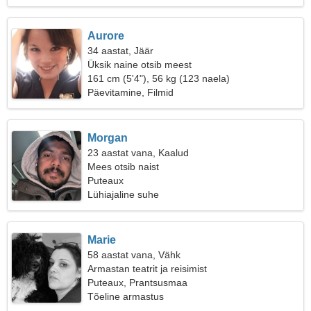
Aurore
34 aastat, Jäär
Üksik naine otsib meest
161 cm (5'4"), 56 kg (123 naela)
Päevitamine, Filmid
Morgan
23 aastat vana, Kaalud
Mees otsib naist
Puteaux
Lühiajaline suhe
Marie
58 aastat vana, Vähk
Armastan teatrit ja reisimist
Puteaux, Prantsusmaa
Tõeline armastus