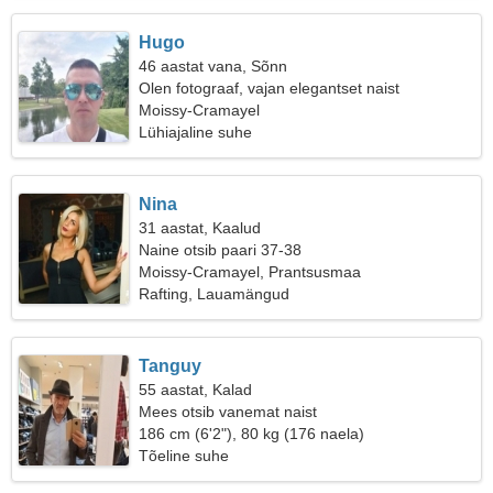
Hugo
46 aastat vana, Sõnn
Olen fotograaf, vajan elegantset naist
Moissy-Cramayel
Lühiajaline suhe
Nina
31 aastat, Kaalud
Naine otsib paari 37-38
Moissy-Cramayel, Prantsusmaa
Rafting, Lauamängud
Tanguy
55 aastat, Kalad
Mees otsib vanemat naist
186 cm (6'2"), 80 kg (176 naela)
Tõeline suhe