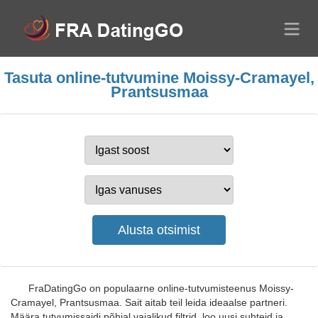
Tasuta online-tutvumine Moissy-Cramayel,
Prantsusmaa
FraDatingGo on populaarne online-tutvumisteenus Moissy-
Cramayel, Prantsusmaa. Sait aitab teil leida ideaalse partneri.
Määra tutvumissaidi põhjal vajalikud filtrid, loo uusi suhteid ja