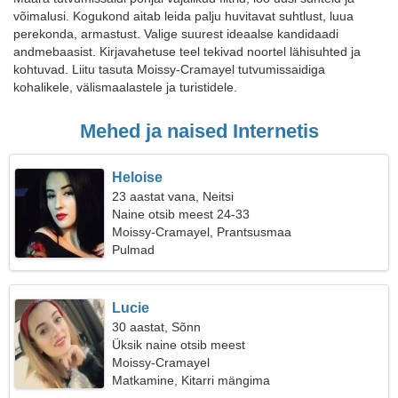
võimalusi. Kogukond aitab leida palju huvitavat suhtlust, luua
perekonda, armastust. Valige suurest ideaalse kandidaadi
andmebaasist. Kirjavahetuse teel tekivad noortel lähisuhted ja
kohtuvad. Liitu tasuta Moissy-Cramayel tutvumissaidiga
kohalikele, välismaalastele ja turistidele.
Mehed ja naised Internetis
Heloise
23 aastat vana, Neitsi
Naine otsib meest 24-33
Moissy-Cramayel, Prantsusmaa
Pulmad
Lucie
30 aastat, Sõnn
Üksik naine otsib meest
Moissy-Cramayel
Matkamine, Kitarri mängima