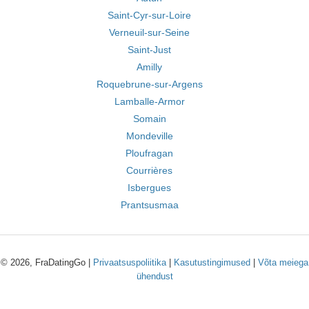
Saint-Cyr-sur-Loire
Verneuil-sur-Seine
Saint-Just
Amilly
Roquebrune-sur-Argens
Lamballe-Armor
Somain
Mondeville
Ploufragan
Courrières
Isbergues
Prantsusmaa
© 2026, FraDatingGo |
Privaatsuspoliitika
|
Kasutustingimused
|
Võta meiega
ühendust