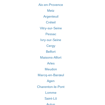
Aix-en-Provence
Metz
Argenteuil
Créteil
Vitry-sur-Seine
Pessac
Ivry-sur-Seine
Cergy
Belfort
Maisons-Alfort
Arles
Meudon
Marcq-en-Barœul
Agen
Charenton-le-Pont
Lomme
Saint-Lô
Autun