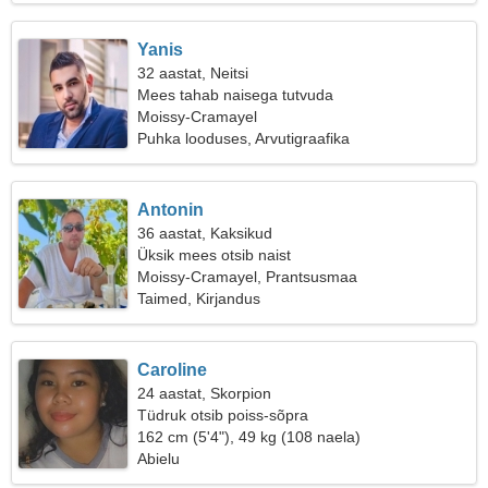
Yanis
32 aastat, Neitsi
Mees tahab naisega tutvuda
Moissy-Cramayel
Puhka looduses, Arvutigraafika
Antonin
36 aastat, Kaksikud
Üksik mees otsib naist
Moissy-Cramayel, Prantsusmaa
Taimed, Kirjandus
Caroline
24 aastat, Skorpion
Tüdruk otsib poiss-sõpra
162 cm (5'4"), 49 kg (108 naela)
Abielu