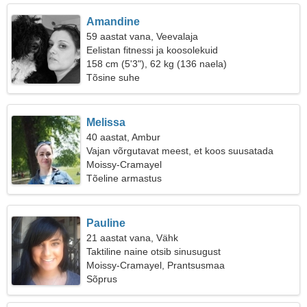
Amandine
59 aastat vana, Veevalaja
Eelistan fitnessi ja koosolekuid
158 cm (5'3"), 62 kg (136 naela)
Tõsine suhe
Melissa
40 aastat, Ambur
Vajan võrgutavat meest, et koos suusatada
Moissy-Cramayel
Tõeline armastus
Pauline
21 aastat vana, Vähk
Taktiline naine otsib sinusugust
Moissy-Cramayel, Prantsusmaa
Sõprus