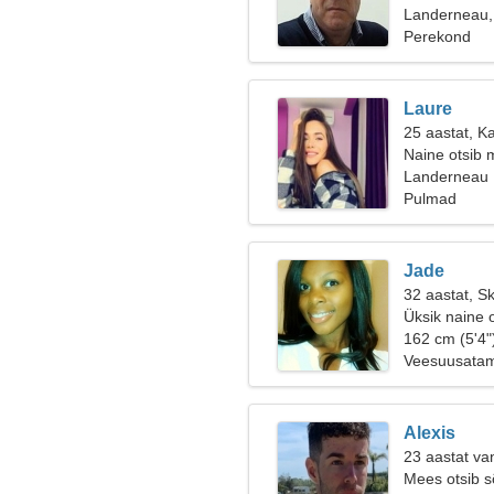
Landerneau,
Perekond
Laure
25 aastat, K
Naine otsib 
Landerneau
Pulmad
Jade
32 aastat, S
Üksik naine 
162 cm (5'4"
Veesuusatami
Alexis
23 aastat va
Mees otsib 