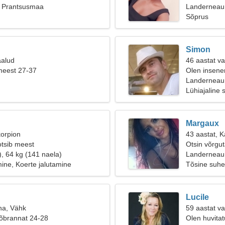
 Prantsusmaa
Landerneau
Sõprus
Simon
aalud
46 aastat v
meest 27-37
Olen insener
Landerneau
Lühiajaline 
Margaux
korpion
43 aastat, 
otsib meest
Otsin võrgut
), 64 kg (141 naela)
Landerneau
ne, Koerte jalutamine
Tõsine suhe
Lucile
na, Vähk
59 aastat va
sõbrannat 24-28
Olen huvita