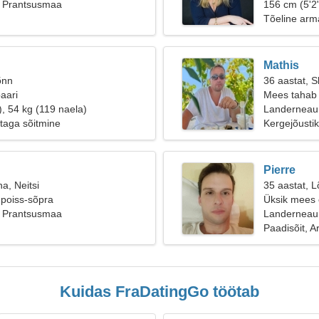
 Prantsusmaa
156 cm (5'2"
Tõeline arm
Mathis
õnn
36 aastat, S
aari
Mees tahab 
), 54 kg (119 naela)
Landerneau
staga sõitmine
Kergejõusti
Pierre
a, Neitsi
35 aastat, L
 poiss-sõpra
Üksik mees o
 Prantsusmaa
Landerneau
Paadisõit, A
Kuidas FraDatingGo töötab