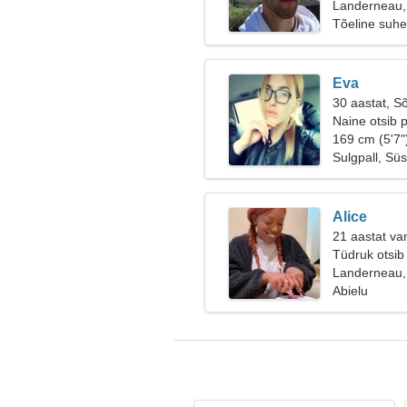
Landerneau,
Tõeline suhe
Eva
30 aastat, S
Naine otsib p
169 cm (5'7"
Sulgpall, Sü
Alice
21 aastat van
Tüdruk otsib
Landerneau,
Abielu