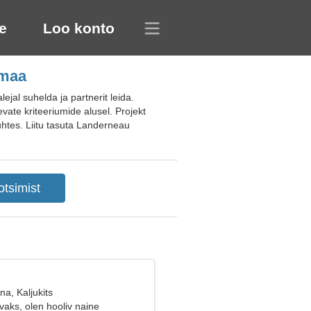
e
Loo konto
smaa
al suhelda ja partnerit leida.
vate kriteeriumide alusel. Projekt
suhtes. Liitu tasuta Landerneau
na, Kaljukits
aks, olen hooliv naine