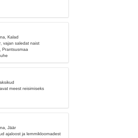
ana, Kalad
, vajan saledat naist
, Prantsusmaa
suhe
Kaksikud
avat meest reisimiseks
na, Jäär
tud ajaloost ja lemmikloomadest