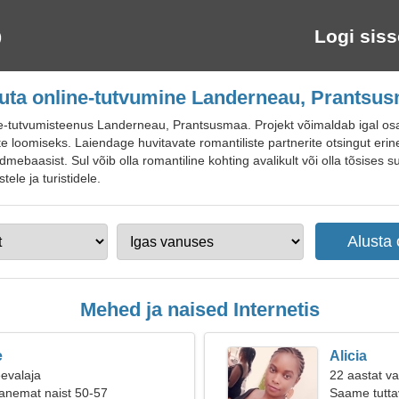
Logi siss
uta online-tutvumine Landerneau, Prantsu
tutvumisteenus Landerneau, Prantsusmaa. Projekt võimaldab igal osalej
e loomiseks. Laiendage huvitavate romantiliste partnerite otsingut erine
dmebaasist. Sul võib olla romantiline kohting avalikult või olla tõsises 
ele ja turistidele.
Mehed ja naised Internetis
e
Alicia
eevalaja
22 aastat va
anemat naist 50-57
Saame tuttav