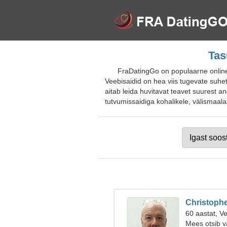
Tas
FraDatingGo on populaarne online-
Veebisaidid on hea viis tugevate suhet
aitab leida huvitavat teavet suurest an
tutvumissaidiga kohalikele, välismaalast
Christoph
60 aastat, V
Mees otsib v