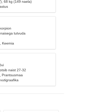
), 68 kg (149 naela)
astus
korpion
naisega tutvuda
k, Keemia
õvi
tsib naist 27-32
, Prantsusmaa
rvutigraafika