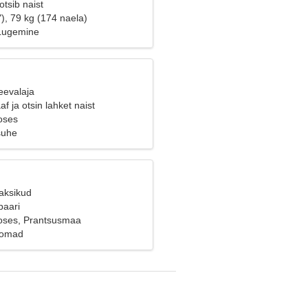
tsib naist
), 79 kg (174 naela)
 Lugemine
eevalaja
f ja otsin lahket naist
oses
suhe
Kaksikud
paari
oses, Prantsusmaa
oomad