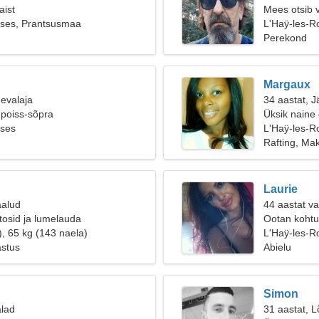
aist
Mees otsib 
oses, Prantsusmaa
L'Haÿ-les-R
Perekond
Margaux
eevalaja
34 aastat, J
 poiss-sõpra
Üksik naine
oses
L'Haÿ-les-R
Rafting, M
Laurie
aalud
44 aastat v
osid ja lumelauda
Ootan kohtu
), 65 kg (143 naela)
L'Haÿ-les-R
astus
Abielu
Simon
alad
31 aastat, L