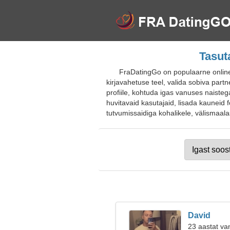
Tasut
FraDatingGo on populaarne online-
kirjavahetuse teel, valida sobiva partn
profiile, kohtuda igas vanuses naisteg
huvitavaid kasutajaid, lisada kauneid f
tutvumissaidiga kohalikele, välismaalast
David
23 aastat va