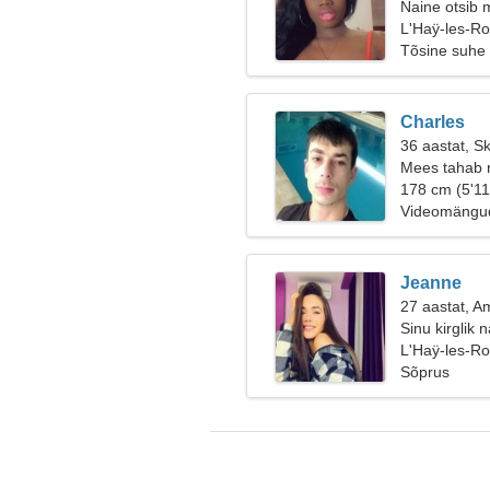
Naine otsib 
L'Haÿ-les-R
Tõsine suhe
Charles
36 aastat, S
Mees tahab 
178 cm (5'11
Videomängud
Jeanne
27 aastat, A
Sinu kirglik 
L'Haÿ-les-R
Sõprus