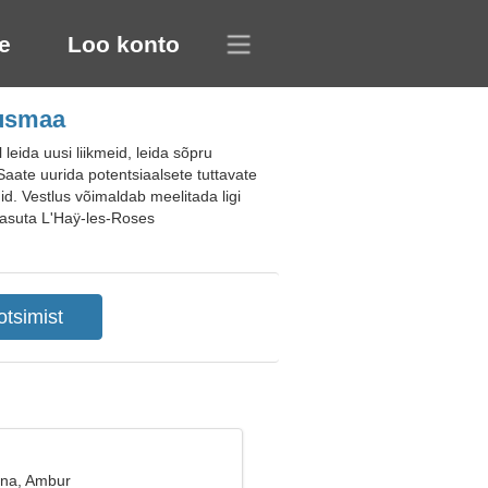
e
Loo konto
susmaa
ida uusi liikmeid, leida sõpru
 Saate uurida potentsiaalsete tuttavate
d. Vestlus võimaldab meelitada ligi
u tasuta L'Haÿ-les-Roses
ana, Ambur