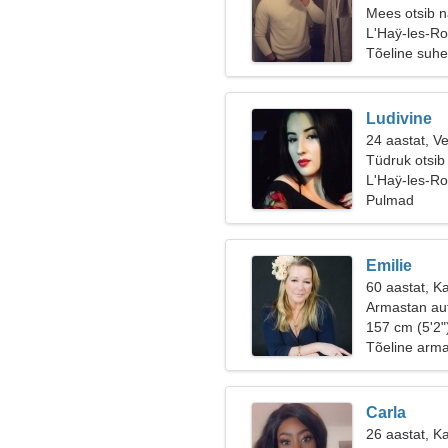
Mees otsib n
L'Haÿ-les-R
Tõeline suhe
Ludivine
24 aastat, V
Tüdruk otsib
L'Haÿ-les-R
Pulmad
Emilie
60 aastat, K
Armastan aut
157 cm (5'2"
Tõeline arm
Carla
26 aastat, K