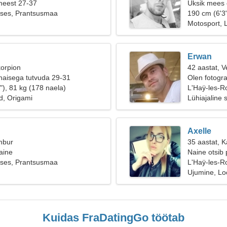
meest 27-37
Üksik mees o
oses, Prantsusmaa
190 cm (6'3"
Motosport,
Erwan
korpion
42 aastat, V
naisega tutvuda 29-31
Olen fotograa
"), 81 kg (178 naela)
L'Haÿ-les-R
, Origami
Lühiajaline 
Axelle
mbur
35 aastat, 
naine
Naine otsib 
oses, Prantsusmaa
L'Haÿ-les-R
Ujumine, L
Kuidas FraDatingGo töötab