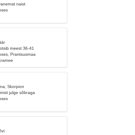
vanemat naist
oses
äär
 otsib meest 36-41
oses, Prantsusmaa
akramee
ana, Skorpion
mist julge sõbraga
oses
õvi