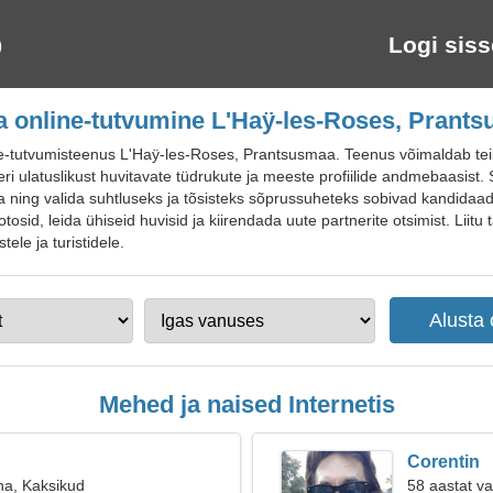
Logi siss
a online-tutvumine L'Haÿ-les-Roses, Prant
tutvumisteenus L'Haÿ-les-Roses, Prantsusmaa. Teenus võimaldab teil le
eri ulatuslikust huvitavate tüdrukute ja meeste profiilide andmebaasist.
a ning valida suhtluseks ja tõsisteks sõprussuheteks sobivad kandidaadi
otosid, leida ühiseid huvisid ja kiirendada uute partnerite otsimist. Liit
ele ja turistidele.
Mehed ja naised Internetis
Corentin
na, Kaksikud
58 aastat v