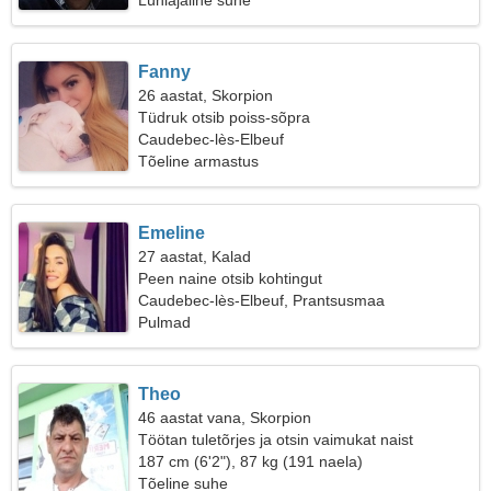
Lühiajaline suhe
Fanny
26 aastat, Skorpion
Tüdruk otsib poiss-sõpra
Caudebec-lès-Elbeuf
Tõeline armastus
Emeline
27 aastat, Kalad
Peen naine otsib kohtingut
Caudebec-lès-Elbeuf, Prantsusmaa
Pulmad
Theo
46 aastat vana, Skorpion
Töötan tuletõrjes ja otsin vaimukat naist
187 cm (6'2"), 87 kg (191 naela)
Tõeline suhe