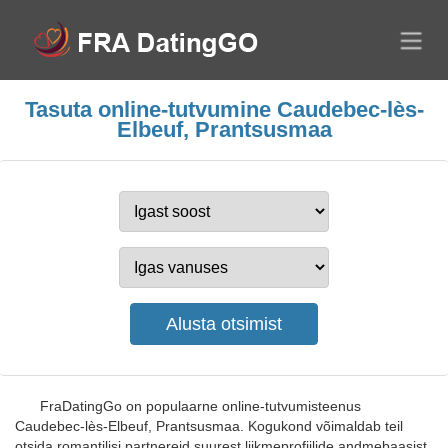
Tasuta online-tutvumine Caudebec-lès-
Elbeuf, Prantsusmaa
FraDatingGo on populaarne online-tutvumisteenus
Caudebec-lès-Elbeuf, Prantsusmaa. Kogukond võimaldab teil
otsida romantilisi partnereid suurest liikmeprofiilide andmebaasist.