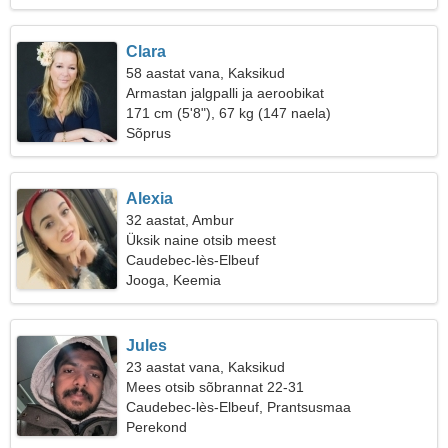
Clara
58 aastat vana, Kaksikud
Armastan jalgpalli ja aeroobikat
171 cm (5'8"), 67 kg (147 naela)
Sõprus
Alexia
32 aastat, Ambur
Üksik naine otsib meest
Caudebec-lès-Elbeuf
Jooga, Keemia
Jules
23 aastat vana, Kaksikud
Mees otsib sõbrannat 22-31
Caudebec-lès-Elbeuf, Prantsusmaa
Perekond