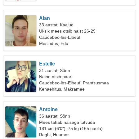
Alan
33 aastat, Kaalud
Üksik mees otsib naist 26-29
Caudebec-lès-Elbeuf
Mesindus, Edu
Estelle
31 aastat, Sõnn
Naine otsib paari
Caudebec-lès-Elbeuf, Prantsusmaa
Kehaehitus, Makramee
Antoine
36 aastat, Sõnn
Mees tahab naisega tutvuda
181 cm (6'0"), 75 kg (165 naela)
Ragbi, Huumor