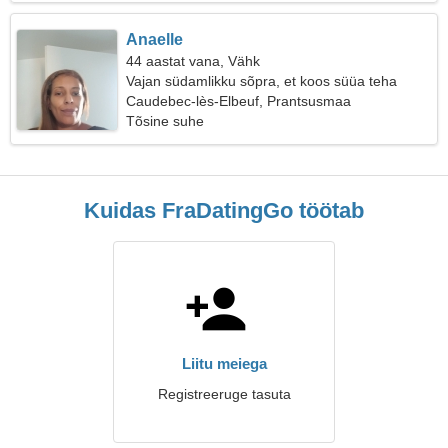
Anaelle
44 aastat vana, Vähk
Vajan südamlikku sõpra, et koos süüa teha
Caudebec-lès-Elbeuf, Prantsusmaa
Tõsine suhe
Kuidas FraDatingGo töötab
Liitu meiega
Registreeruge tasuta