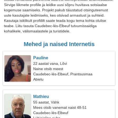
Sirvige liikmete profiile ja leidke uusi sõpru huvitava sotsiaalse
kogemuse saamiseks. Projekt pakub täiustatud otsinguteenust
uute kasutajate leidmiseks, kes otsivad armastust ja suhteid.
Kasutaja isiklikult profiililt saate teada kogu tema kohta olulise
teabe. Liitu tasuta Caudebec-lès-Elbeuf tutvumissaidiga
kohalikele, välismaalastele ja turistidele.
Mehed ja naised Internetis
Pauline
22 aastat vana, Lõvi
Naine otsib meest
Caudebec-lès-Elbeuf, Prantsusmaa
Abielu
Mathieu
55 aastat, Vähk
Mees otsib vanemat naist 48-51
Caudebec-lès-Elbeuf