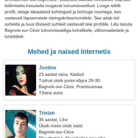
leidmiseks kasutada mugavat tutvumisvestlust. Looge isiklik
profiil, otsige ideaalseid kohtinguid ja kohtuge noortega, kes
vastavad täpsematele otsingukriteeriumidele. See aitab teil
suhelda ja luua tõsiseid suhteid vastavalt teie profiilile. Liitu tasuta
Bagnols-sur-Cèze tutvumissaidiga kohalikele, välismaalastele ja
turistidele.
Mehed ja naised Internetis
Justine
23 aastat vana, Kaalud
Tüdruk otsib poiss-sõpra 29-30
Bagnols-sur-Cèze, Prantsusmaa
Tõsine suhe
Tristan
36 aastat, Lõvi
Üksik mees otsib naist
Bagnols-sur-Cèze