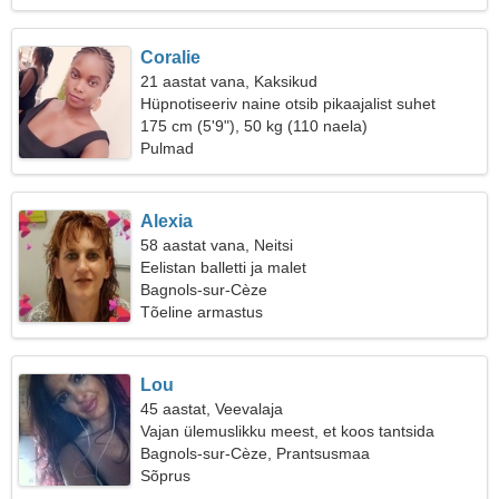
Coralie
21 aastat vana, Kaksikud
Hüpnotiseeriv naine otsib pikaajalist suhet
175 cm (5'9"), 50 kg (110 naela)
Pulmad
Alexia
58 aastat vana, Neitsi
Eelistan balletti ja malet
Bagnols-sur-Cèze
Tõeline armastus
Lou
45 aastat, Veevalaja
Vajan ülemuslikku meest, et koos tantsida
Bagnols-sur-Cèze, Prantsusmaa
Sõprus