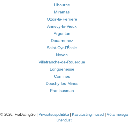
Libourne
Miramas
Ozoir-la-Ferrière
Annecy-le-Vieux
Argentan
Douarnenez
Saint-Cyr-l'École
Noyon
Villefranche-de-Rouergue
Longuenesse
Comines
Douchy-les-Mines
Prantsusmaa
© 2026, FraDatingGo |
Privaatsuspoliitika
|
Kasutustingimused
|
Võta meiega
ühendust