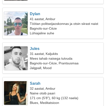
Dylan
41 aastat, Ambur
Töötan politseijaoskonnas ja otsin siirast naist
Bagnols-sur-Cèze
Lühiajaline suhe
Jules
31 aastat, Kaljukits
Mees tahab naisega tutvuda
Bagnols-sur-Cèze, Prantsusmaa
Jalgpall, Mood
Sarah
32 aastat, Ambur
Naine otsib paari
171 cm (5'8"), 60 kg (132 naela)
Blues, Meditatsioon