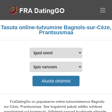
Tasuta online-tutvumine Bagnols-sur-Cèze,
Prantsusmaa
FraDatingGo on populaarne online-tutvumisteenus Bagnols-
sur-Cèze, Prantsusmaa. See kogukond pakub isikliku suhtluse
arendamisel uut kogemust. Vallalised saavad huvitavate sõprade