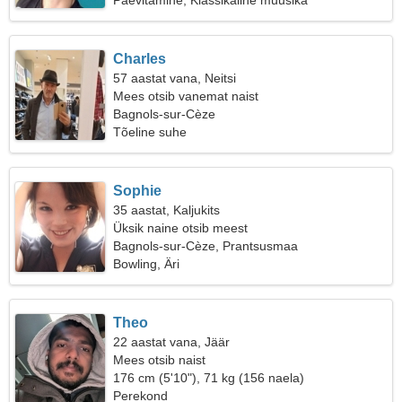
Päevitamine, Klassikaline muusika
Charles
57 aastat vana, Neitsi
Mees otsib vanemat naist
Bagnols-sur-Cèze
Tõeline suhe
Sophie
35 aastat, Kaljukits
Üksik naine otsib meest
Bagnols-sur-Cèze, Prantsusmaa
Bowling, Äri
Theo
22 aastat vana, Jäär
Mees otsib naist
176 cm (5'10"), 71 kg (156 naela)
Perekond