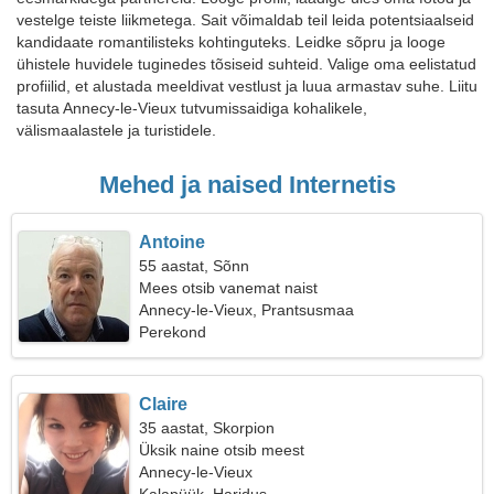
vestelge teiste liikmetega. Sait võimaldab teil leida potentsiaalseid
kandidaate romantilisteks kohtinguteks. Leidke sõpru ja looge
ühistele huvidele tuginedes tõsiseid suhteid. Valige oma eelistatud
profiilid, et alustada meeldivat vestlust ja luua armastav suhe. Liitu
tasuta Annecy-le-Vieux tutvumissaidiga kohalikele,
välismaalastele ja turistidele.
Mehed ja naised Internetis
Antoine
55 aastat, Sõnn
Mees otsib vanemat naist
Annecy-le-Vieux, Prantsusmaa
Perekond
Claire
35 aastat, Skorpion
Üksik naine otsib meest
Annecy-le-Vieux