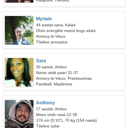
Kalapüük, Haridus
Myriam
44 aastat vana, Kalad
Otsin energilist meest kogu eluks
Annecy-le-Vieux
Tõeline armastus
Sara
30 aastat, Ambur
Naine otsib paari 31-37
Annecy-le-Vieux, Prantsusmaa
Paintball, Maalimine
Anthony
27 aastat, Ambur
Mees otsib naist 22-30
176 cm (5'10"), 70 kg (154 naela)
Tõeline suhe