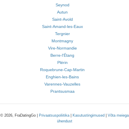
Seynod
Autun
Saint-Avold
Saint-Amand-les-Eaux
Tergnier
Montmagny
Vire-Normandie
Berre-l'Étang
Plérin
Roquebrune-Cap-Martin
Enghien-les-Bains
Varennes-Vauzelles
Prantsusmaa
© 2026, FraDatingGo |
Privaatsuspoliitika
|
Kasutustingimused
|
Võta meiega
ühendust