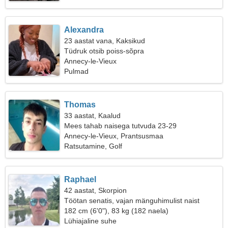
Alexandra
23 aastat vana, Kaksikud
Tüdruk otsib poiss-sõpra
Annecy-le-Vieux
Pulmad
Thomas
33 aastat, Kaalud
Mees tahab naisega tutvuda 23-29
Annecy-le-Vieux, Prantsusmaa
Ratsutamine, Golf
Raphael
42 aastat, Skorpion
Töötan senatis, vajan mänguhimulist naist
182 cm (6'0"), 83 kg (182 naela)
Lühiajaline suhe