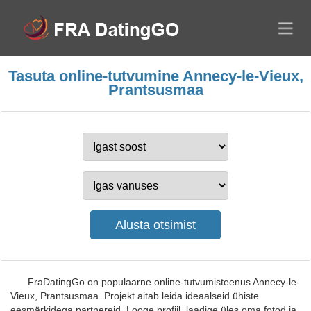
Tasuta online-tutvumine Annecy-le-Vieux,
Prantsusmaa
FraDatingGo on populaarne online-tutvumisteenus Annecy-le-
Vieux, Prantsusmaa. Projekt aitab leida ideaalseid ühiste
eesmärkidega partnereid. Looge profiil, laadige üles oma fotod ja