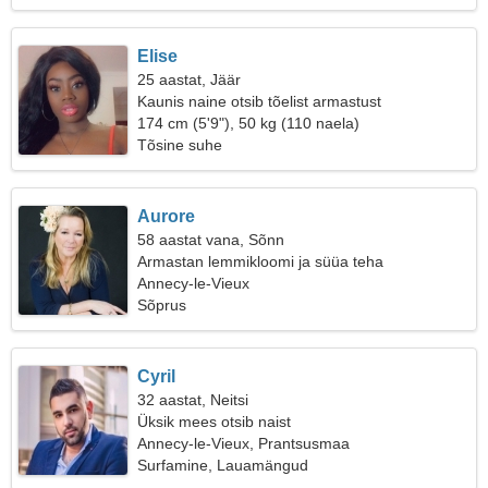
Elise
25 aastat, Jäär
Kaunis naine otsib tõelist armastust
174 cm (5'9"), 50 kg (110 naela)
Tõsine suhe
Aurore
58 aastat vana, Sõnn
Armastan lemmikloomi ja süüa teha
Annecy-le-Vieux
Sõprus
Cyril
32 aastat, Neitsi
Üksik mees otsib naist
Annecy-le-Vieux, Prantsusmaa
Surfamine, Lauamängud