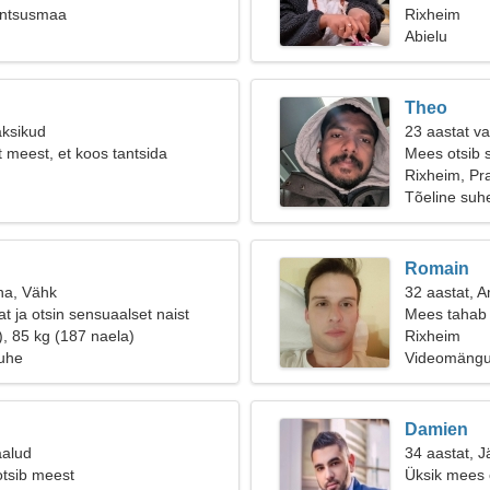
antsusmaa
Rixheim
Abielu
Theo
aksikud
23 aastat v
t meest, et koos tantsida
Mees otsib 
Rixheim, P
Tõeline suh
Romain
na, Vähk
32 aastat, 
t ja otsin sensuaalset naist
Mees tahab 
), 85 kg (187 naela)
Rixheim
suhe
Videomängu
Damien
aalud
34 aastat, J
otsib meest
Üksik mees o