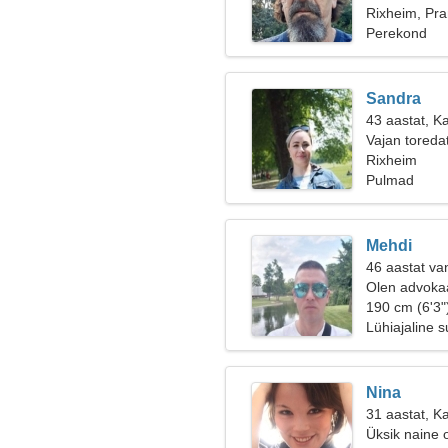
Rixheim, Pr
Perekond
Sandra
43 aastat, K
Vajan toreda
Rixheim
Pulmad
Mehdi
46 aastat va
Olen advokaa
190 cm (6'3"
Lühiajaline 
Nina
31 aastat, K
Üksik naine 