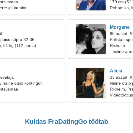
antsusmaa
179 cm (5'11
erte jalutamine
Robootika, 
Morgane
äär
60 aastat, S
 poiss-sõpra 32-36
Eelistan spo
), 51 kg (112 naela)
Rixheim
Tõeline arm
Alicia
eevalaja
33 aastat, K
v naine otsib kohtingut
Naine otsib 
antsusmaa
Rixheim, P
Videotöötlus
Kuidas FraDatingGo töötab