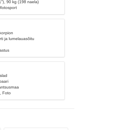
"), 90 kg (198 naela)
Motosport
korpion
rti ja lumelauasõitu
astus
alad
paari
rantsusmaa
, Foto