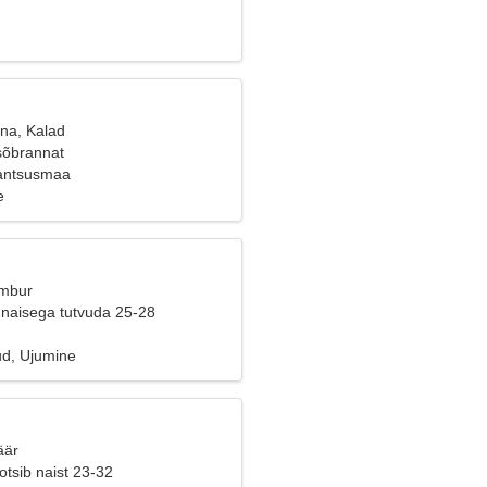
ana, Kalad
sõbrannat
rantsusmaa
e
Ambur
naisega tutvuda 25-28
d, Ujumine
äär
tsib naist 23-32