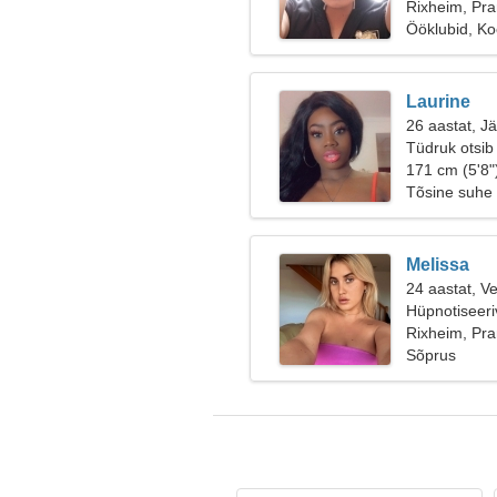
Rixheim, Pr
Ööklubid, Ko
Laurine
26 aastat, J
Tüdruk otsib
171 cm (5'8"
Tõsine suhe
Melissa
24 aastat, V
Hüpnotiseeri
Rixheim, Pr
Sõprus