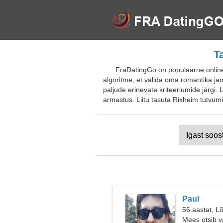
T
FraDatingGo on populaarne online
algoritme, et valida oma romantika ja
paljude erinevate kriteeriumide järgi
armastus. Liitu tasuta Rixheim tutvumis
Paul
56 aastat, Lõ
Mees otsib v