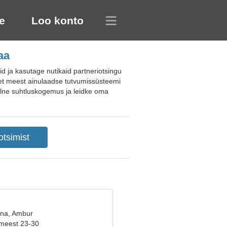
e
Loo konto
aa
ja kasutage nutikaid partneriotsingu
get meest ainulaadse tutvumissüsteemi
aalne suhtluskogemus ja leidke oma
ana, Ambur
 meest 23-30