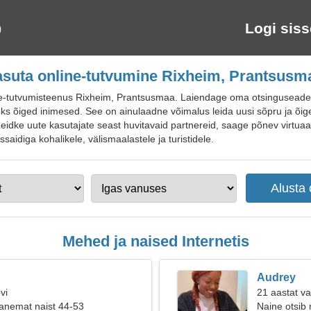
Logi siss
asuta online-tutvumine Rixheim, Prantsusm
-tutvumisteenus Rixheim, Prantsusmaa. Laiendage oma otsinguseadeid 
oks õiged inimesed. See on ainulaadne võimalus leida uusi sõpru ja õi
. Leidke uute kasutajate seast huvitavaid partnereid, saage põnev virtu
saidiga kohalikele, välismaalastele ja turistidele.
Mehed ja naised Internetis
Audrey
vi
21 aastat v
anemat naist 44-53
Naine otsib