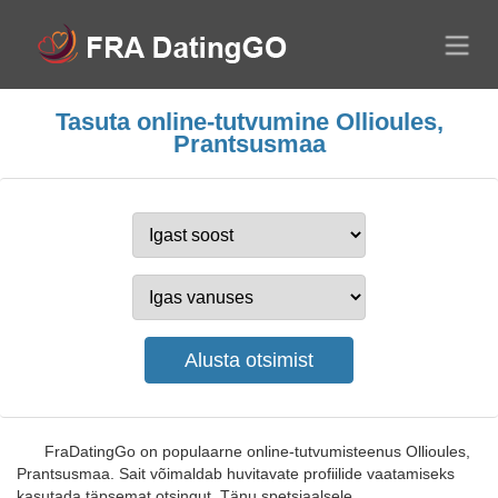
Tasuta online-tutvumine Ollioules,
Prantsusmaa
FraDatingGo on populaarne online-tutvumisteenus Ollioules,
Prantsusmaa. Sait võimaldab huvitavate profiilide vaatamiseks
kasutada täpsemat otsingut. Tänu spetsiaalsele