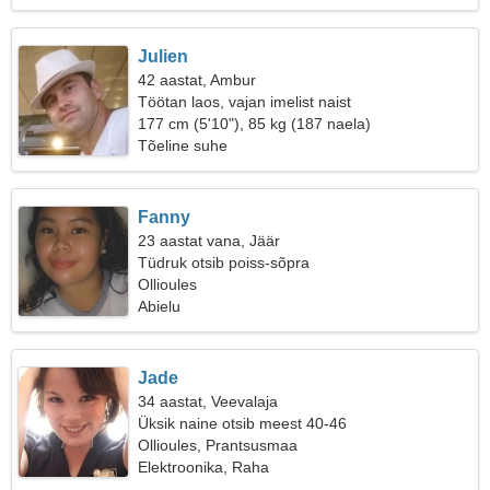
Julien
42 aastat, Ambur
Töötan laos, vajan imelist naist
177 cm (5'10"), 85 kg (187 naela)
Tõeline suhe
Fanny
23 aastat vana, Jäär
Tüdruk otsib poiss-sõpra
Ollioules
Abielu
Jade
34 aastat, Veevalaja
Üksik naine otsib meest 40-46
Ollioules, Prantsusmaa
Elektroonika, Raha