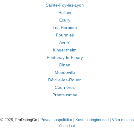
Sainte-Foy-lès-Lyon
Halluin
Écully
Les Herbiers
Fourmies
Avrillé
Kingersheim
Fontenay-le-Fleury
Dinan
Mondeville
Déville-lès-Rouen
Courrières
Prantsusmaa
© 2026, FraDatingGo |
Privaatsuspoliitika
|
Kasutustingimused
|
Võta meiega
ühendust