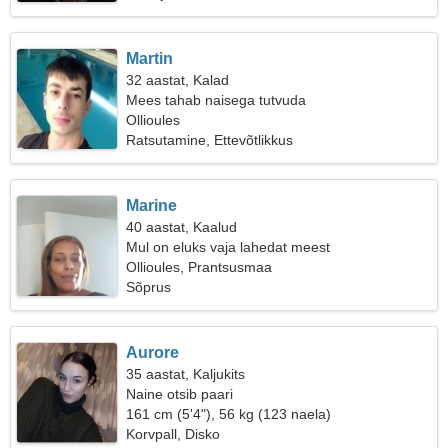
Martin
32 aastat, Kalad
Mees tahab naisega tutvuda
Ollioules
Ratsutamine, Ettevõtlikkus
Marine
40 aastat, Kaalud
Mul on eluks vaja lahedat meest
Ollioules, Prantsusmaa
Sõprus
Aurore
35 aastat, Kaljukits
Naine otsib paari
161 cm (5'4"), 56 kg (123 naela)
Korvpall, Disko