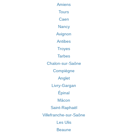
Amiens
Tours
Caen
Nancy
Avignon
Antibes
Troyes
Tarbes
Chalon-sur-Saône
Compiègne
Anglet
Livry-Gargan
Épinal
Mâcon
Saint-Raphaël
Villefranche-sur-Saône
Les Ulis
Beaune