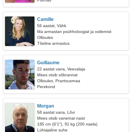
Pulmad
Camille
56 aastat, Vähk
Ma armastan psühholoogiat ja ostlemist
Ollioules
Tõeline armastus
Guillaume
22 aastat vana, Veevalaja
Mees otsib sõbrannat
Ollioules, Prantsusmaa
Perekond
Morgan
58 aastat vana, Lõvi
Mees otsib vanemat naist
185 cm (6'1"), 91 kg (200 naela)
Lühiajaline suhe