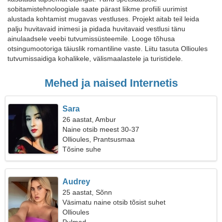
sobitamistehnoloogiale saate pärast liikme profiili uurimist
alustada kohtamist mugavas vestluses. Projekt aitab teil leida
palju huvitavaid inimesi ja pidada huvitavaid vestlusi tänu
ainulaadsele veebi tutvumissüsteemile. Looge tõhusa
otsingumootoriga täiuslik romantiline vaste. Liitu tasuta Ollioules
tutvumissaidiga kohalikele, välismaalastele ja turistidele.
Mehed ja naised Internetis
Sara
26 aastat, Ambur
Naine otsib meest 30-37
Ollioules, Prantsusmaa
Tõsine suhe
Audrey
25 aastat, Sõnn
Väsimatu naine otsib tõsist suhet
Ollioules