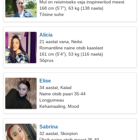
Mul on reisimiseks vaja inspireeritud meest
168 cm (5'7"), 63 kg (138 naela)
Tõsine suhe
Alicia
21 aastat vana, Neitsi
Romantiline naine otsib kaaslast
161 cm (5'4"), 53 kg (116 naela)
Sõprus
Elise
34 aastat, Kalad
Naine otsib paari 35-44
Longjumeau
Kehamaaling, Mood
Sabrina
32 aastat, Skorpion
Üksik naine otsib meest 35-40