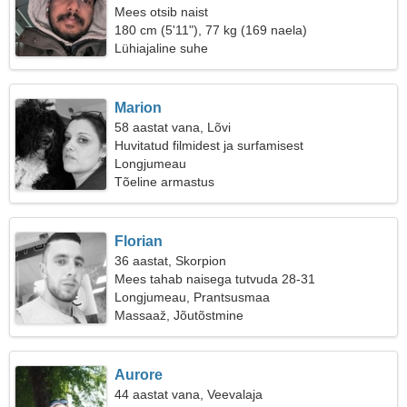
Mees otsib naist
180 cm (5'11"), 77 kg (169 naela)
Lühiajaline suhe
Marion
58 aastat vana, Lõvi
Huvitatud filmidest ja surfamisest
Longjumeau
Tõeline armastus
Florian
36 aastat, Skorpion
Mees tahab naisega tutvuda 28-31
Longjumeau, Prantsusmaa
Massaaž, Jõutõstmine
Aurore
44 aastat vana, Veevalaja