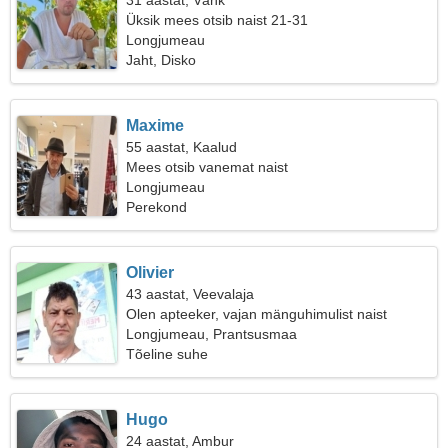
31 aastat, Vähk
Üksik mees otsib naist 21-31
Longjumeau
Jaht, Disko
Maxime
55 aastat, Kaalud
Mees otsib vanemat naist
Longjumeau
Perekond
Olivier
43 aastat, Veevalaja
Olen apteeker, vajan mänguhimulist naist
Longjumeau, Prantsusmaa
Tõeline suhe
Hugo
24 aastat, Ambur