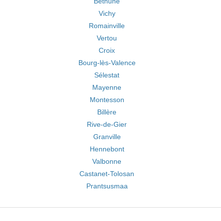
Béthune
Vichy
Romainville
Vertou
Croix
Bourg-lès-Valence
Sélestat
Mayenne
Montesson
Billère
Rive-de-Gier
Granville
Hennebont
Valbonne
Castanet-Tolosan
Prantsusmaa