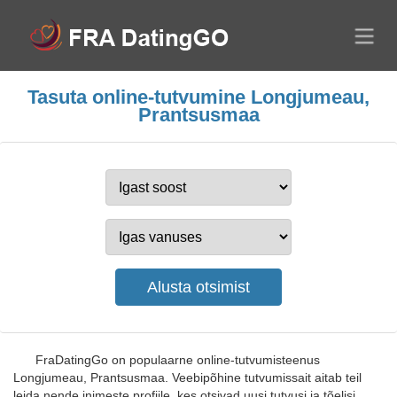
Tasuta online-tutvumine Longjumeau,
Prantsusmaa
FraDatingGo on populaarne online-tutvumisteenus
Longjumeau, Prantsusmaa. Veebipõhine tutvumissait aitab teil
leida nende inimeste profiile, kes otsivad uusi tutvusi ja tõelisi