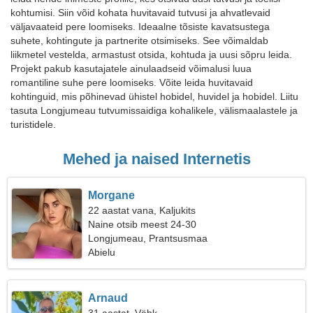
kohtumisi. Siin võid kohata huvitavaid tutvusi ja ahvatlevaid
väljavaateid pere loomiseks. Ideaalne tõsiste kavatsustega
suhete, kohtingute ja partnerite otsimiseks. See võimaldab
liikmetel vestelda, armastust otsida, kohtuda ja uusi sõpru leida.
Projekt pakub kasutajatele ainulaadseid võimalusi luua
romantiline suhe pere loomiseks. Võite leida huvitavaid
kohtinguid, mis põhinevad ühistel hobidel, huvidel ja hobidel. Liitu
tasuta Longjumeau tutvumissaidiga kohalikele, välismaalastele ja
turistidele.
Mehed ja naised Internetis
Morgane
22 aastat vana, Kaljukits
Naine otsib meest 24-30
Longjumeau, Prantsusmaa
Abielu
Arnaud